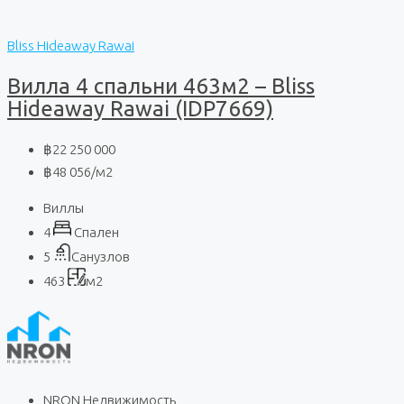
Bliss Hideaway Rawai
Вилла 4 спальни 463м2 – Bliss
Hideaway Rawai (IDP7669)
฿22 250 000
฿48 056
/м2
Виллы
4
Спален
5
Санузлов
463
м2
NRON Недвижимость