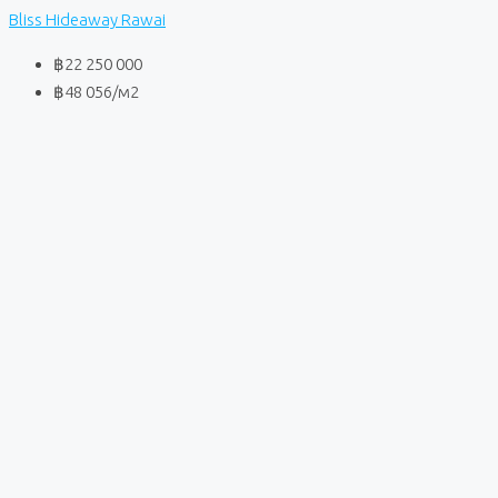
Bliss Hideaway Rawai
฿22 250 000
฿48 056
/м2