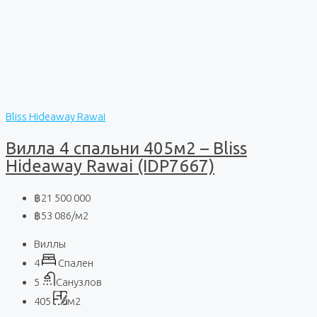
Bliss Hideaway Rawai
Вилла 4 спальни 405м2 – Bliss
Hideaway Rawai (IDP7667)
฿21 500 000
฿53 086
/м2
Виллы
4
Спален
5
Санузлов
405
м2