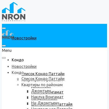
Новостройки
Menu
Кондо
Новостройки
Кондо
Список Кондо Паттайи
Список Кондо Паттайи
Квартиры по районам
Квартиры по районам
Джомтьен
Джомтьен
Наклуа Вонгамат
Наклуа Вонгамат
На-Джомтьен
На-Джомтьен
Центральная Паттайя