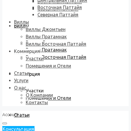
Центральная Паттайя
Восточная Паттайя
Восточная Паттайя
Северная Паттайя
Северная Паттайя
Виллы
Виллы
Виллы Джомтьен
Виллы Пратамнак
Виллы Джомтьен
Виллы Восточная Паттайя
Виллы Пратамнак
Коммерция
Виллы Восточная Паттайя
Участки
Помещения и Отели
Статьи
Коммерция
Услуги
О нас
Участки
О Компании
Помещения и Отели
Контакты
Account
Статьи
Консультация