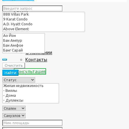
Услуги
О нас
О Компании
Контакты
Очистить
Консультация
Найти