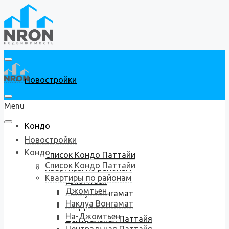
Новостройки
Menu
Кондо
Новостройки
Кондо
Список Кондо Паттайи
Список Кондо Паттайи
Квартиры по районам
Квартиры по районам
Джомтьен
Джомтьен
Наклуа Вонгамат
Наклуа Вонгамат
На-Джомтьен
На-Джомтьен
Центральная Паттайя