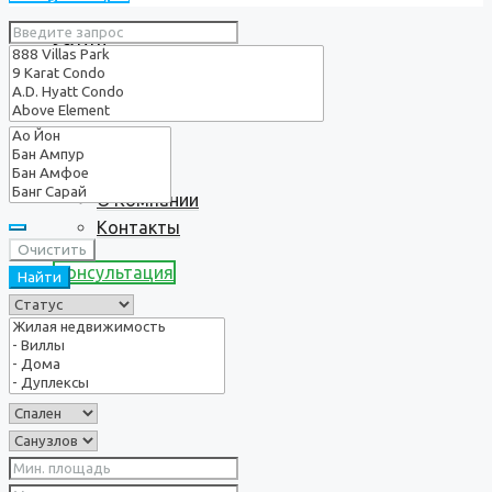
Услуги
О нас
О Компании
Контакты
Очистить
Консультация
Найти