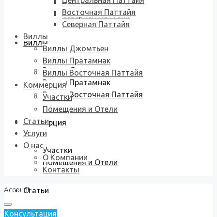
Центральная Паттайя
Восточная Паттайя
Восточная Паттайя
Северная Паттайя
Северная Паттайя
Виллы
Виллы
Виллы Джомтьен
Виллы Пратамнак
Виллы Джомтьен
Виллы Восточная Паттайя
Виллы Пратамнак
Коммерция
Виллы Восточная Паттайя
Участки
Помещения и Отели
Статьи
Коммерция
Услуги
О нас
Участки
О Компании
Помещения и Отели
Контакты
Account
Статьи
Консультация