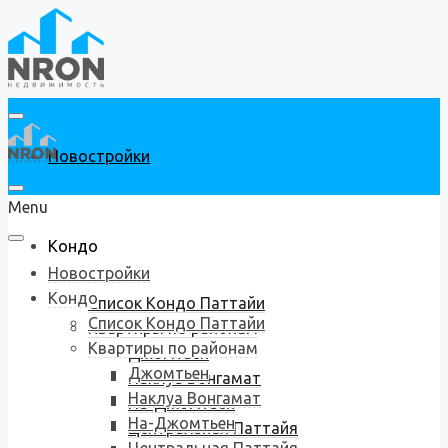
Новостройки
Menu
Кондо
Новостройки
Кондо
Список Кондо Паттайи
Список Кондо Паттайи
Квартиры по районам
Квартиры по районам
Джомтьен
Джомтьен
Наклуа Вонгамат
Наклуа Вонгамат
На-Джомтьен
На-Джомтьен
Центральная Паттайя