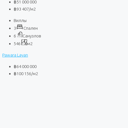
฿51 000 000
฿93 407
/м2
Виллы
3
Спален
6
Санузлов
546
м2
Pawara Layan
฿64 000 000
฿100 156
/м2