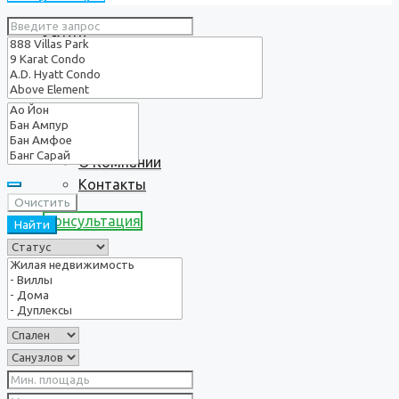
Услуги
О нас
О Компании
Контакты
Очистить
Консультация
Найти