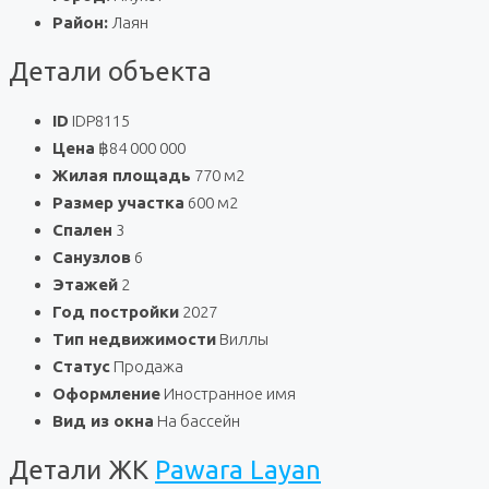
Район:
Лаян
Детали объекта
ID
IDP8115
Цена
฿84 000 000
Жилая площадь
770 м2
Размер участка
600 м2
Спален
3
Санузлов
6
Этажей
2
Год постройки
2027
Тип недвижимости
Виллы
Статус
Продажа
Оформление
Иностранное имя
Вид из окна
На бассейн
Детали ЖК
Pawara Layan