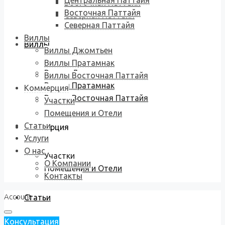
Центральная Паттайя
Восточная Паттайя
Восточная Паттайя
Северная Паттайя
Северная Паттайя
Виллы
Виллы
Виллы Джомтьен
Виллы Пратамнак
Виллы Джомтьен
Виллы Восточная Паттайя
Виллы Пратамнак
Коммерция
Виллы Восточная Паттайя
Участки
Помещения и Отели
Статьи
Коммерция
Услуги
О нас
Участки
О Компании
Помещения и Отели
Контакты
Account
Статьи
Консультация