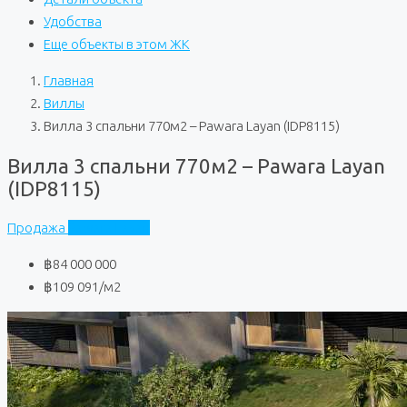
Удобства
Еще объекты в этом ЖК
Главная
Виллы
Вилла 3 спальни 770м2 – Pawara Layan (IDP8115)
Вилла 3 спальни 770м2 – Pawara Layan
(IDP8115)
Продажа
Pawara Layan
฿84 000 000
฿109 091
/м2