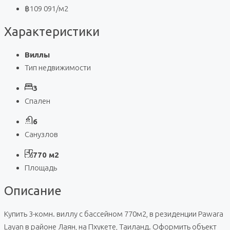
฿109 091
/м2
Характеристики
Виллы
Тип недвижимости
3
Спален
6
Санузлов
770 м2
Площадь
Описание
Купить 3-комн. виллу с бассейном 770м2, в резиденции Pawara
Layan в районе Лаян, на Пхукете, Таиланд. Оформить объект