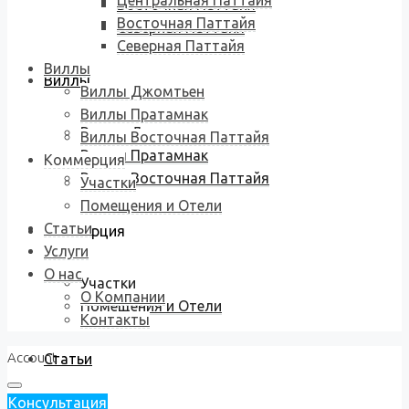
Центральная Паттайя
Восточная Паттайя
Восточная Паттайя
Северная Паттайя
Северная Паттайя
Виллы
Виллы
Виллы Джомтьен
Виллы Пратамнак
Виллы Джомтьен
Виллы Восточная Паттайя
Виллы Пратамнак
Коммерция
Виллы Восточная Паттайя
Участки
Помещения и Отели
Статьи
Коммерция
Услуги
О нас
Участки
О Компании
Помещения и Отели
Контакты
Account
Статьи
Консультация