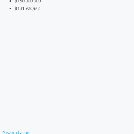
฿150 000 000
฿131 926
/м2
Pawara Layan