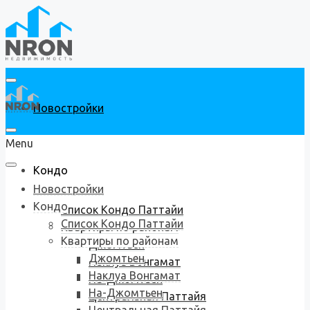
Новостройки
Menu
Кондо
Новостройки
Кондо
Список Кондо Паттайи
Список Кондо Паттайи
Квартиры по районам
Квартиры по районам
Джомтьен
Джомтьен
Наклуа Вонгамат
Наклуа Вонгамат
На-Джомтьен
На-Джомтьен
Центральная Паттайя