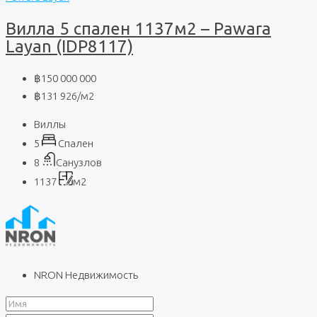
Вилла 5 спален 1137м2 – Pawara
Layan (IDP8117)
฿150 000 000
฿131 926
/м2
Виллы
5
Спален
8
Санузлов
1137
м2
NRON Недвижимость