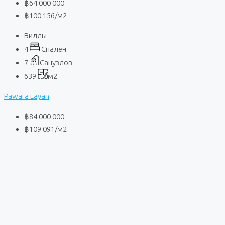
฿64 000 000
฿100 156
/м2
Виллы
4
Спален
7
Санузлов
639
м2
Pawara Layan
฿84 000 000
฿109 091
/м2