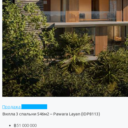
Продажа
Pawara Layan
Вилла 3 спальни 546м2 – Pawara Layan (IDP8113)
฿51 000 000