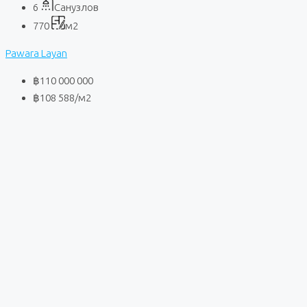
6
Санузлов
770
м2
Pawara Layan
฿110 000 000
฿108 588
/м2