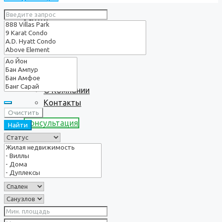
Услуги
О нас
О Компании
Контакты
Очистить
Консультация
Найти