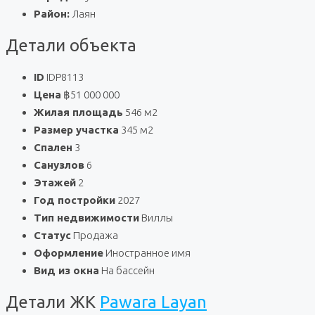
Район:
Лаян
Детали объекта
ID
IDP8113
Цена
฿51 000 000
Жилая площадь
546 м2
Размер участка
345 м2
Спален
3
Санузлов
6
Этажей
2
Год постройки
2027
Тип недвижимости
Виллы
Статус
Продажа
Оформление
Иностранное имя
Вид из окна
На бассейн
Детали ЖК
Pawara Layan