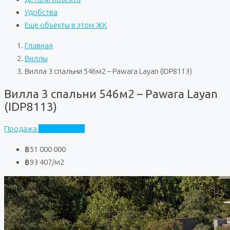
Удобства
Еще объекты в этом ЖК
Главная
Виллы
Вилла 3 спальни 546м2 – Pawara Layan (IDP8113)
Вилла 3 спальни 546м2 – Pawara Layan
(IDP8113)
Продажа
Pawara Layan
฿51 000 000
฿93 407
/м2