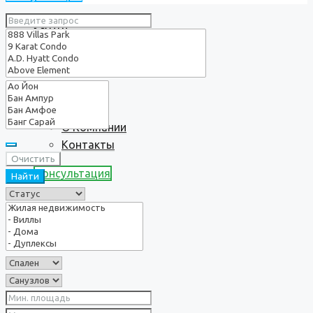
Услуги
О нас
О Компании
Контакты
Очистить
Консультация
Найти