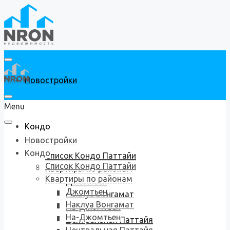
Новостройки
Menu
Кондо
Новостройки
Кондо
Список Кондо Паттайи
Список Кондо Паттайи
Квартиры по районам
Квартиры по районам
Джомтьен
Джомтьен
Наклуа Вонгамат
Наклуа Вонгамат
На-Джомтьен
На-Джомтьен
Центральная Паттайя