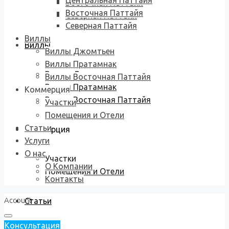
Центральная Паттайя
Восточная Паттайя
Восточная Паттайя
Северная Паттайя
Северная Паттайя
Виллы
Виллы
Виллы Джомтьен
Виллы Пратамнак
Виллы Джомтьен
Виллы Восточная Паттайя
Виллы Пратамнак
Коммерция
Виллы Восточная Паттайя
Участки
Помещения и Отели
Статьи
Коммерция
Услуги
О нас
Участки
О Компании
Помещения и Отели
Контакты
Account
Статьи
Консультация