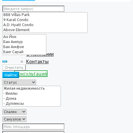
Услуги
О нас
О Компании
Контакты
Очистить
Консультация
Найти