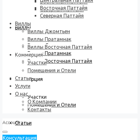
Центральная Паттайя
Восточная Паттайя
Восточная Паттайя
Северная Паттайя
Северная Паттайя
Виллы
Виллы
Виллы Джомтьен
Виллы Пратамнак
Виллы Джомтьен
Виллы Восточная Паттайя
Виллы Пратамнак
Коммерция
Виллы Восточная Паттайя
Участки
Помещения и Отели
Статьи
Коммерция
Услуги
О нас
Участки
О Компании
Помещения и Отели
Контакты
Account
Статьи
Консультация