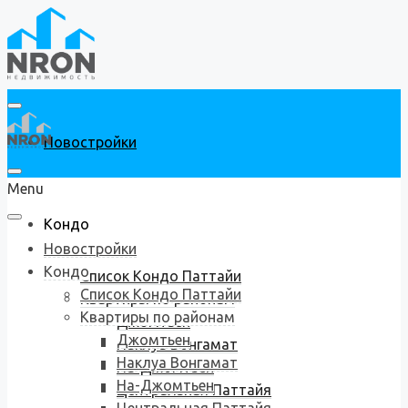
Новостройки
Menu
Кондо
Новостройки
Кондо
Список Кондо Паттайи
Список Кондо Паттайи
Квартиры по районам
Квартиры по районам
Джомтьен
Джомтьен
Наклуа Вонгамат
Наклуа Вонгамат
На-Джомтьен
На-Джомтьен
Центральная Паттайя