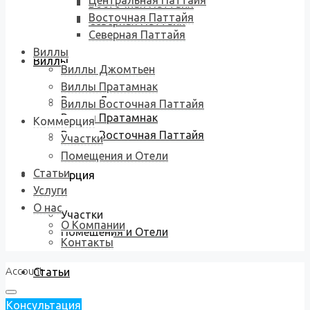
Центральная Паттайя
Восточная Паттайя
Восточная Паттайя
Северная Паттайя
Северная Паттайя
Виллы
Виллы
Виллы Джомтьен
Виллы Пратамнак
Виллы Джомтьен
Виллы Восточная Паттайя
Виллы Пратамнак
Коммерция
Виллы Восточная Паттайя
Участки
Помещения и Отели
Статьи
Коммерция
Услуги
О нас
Участки
О Компании
Помещения и Отели
Контакты
Account
Статьи
Консультация