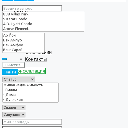
Услуги
О нас
О Компании
Контакты
Очистить
Консультация
Найти