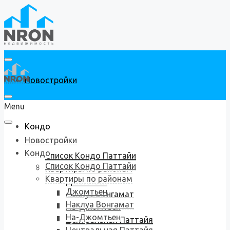
Новостройки
Menu
Кондо
Новостройки
Кондо
Список Кондо Паттайи
Список Кондо Паттайи
Квартиры по районам
Квартиры по районам
Джомтьен
Джомтьен
Наклуа Вонгамат
Наклуа Вонгамат
На-Джомтьен
На-Джомтьен
Центральная Паттайя