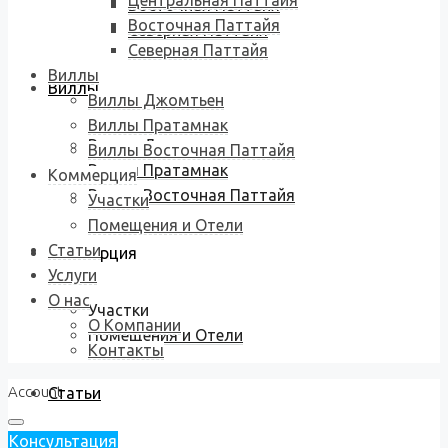
Центральная Паттайя
Восточная Паттайя
Восточная Паттайя
Северная Паттайя
Северная Паттайя
Виллы
Виллы
Виллы Джомтьен
Виллы Пратамнак
Виллы Джомтьен
Виллы Восточная Паттайя
Виллы Пратамнак
Коммерция
Виллы Восточная Паттайя
Участки
Помещения и Отели
Статьи
Коммерция
Услуги
О нас
Участки
О Компании
Помещения и Отели
Контакты
Account
Статьи
Консультация