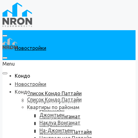
Новостройки
Menu
Кондо
Новостройки
Кондо
Список Кондо Паттайи
Список Кондо Паттайи
Квартиры по районам
Квартиры по районам
Джомтьен
Джомтьен
Наклуа Вонгамат
Наклуа Вонгамат
На-Джомтьен
На-Джомтьен
Центральная Паттайя