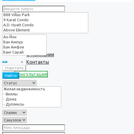
Услуги
О нас
О Компании
Контакты
Очистить
Консультация
Найти