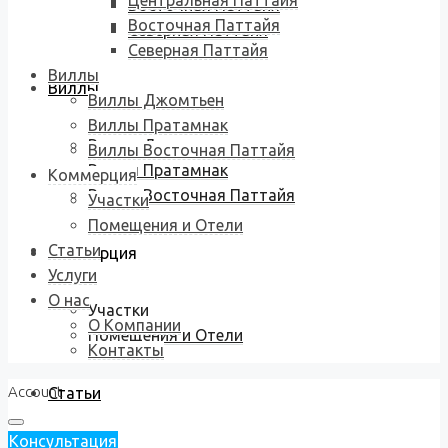
Центральная Паттайя
Восточная Паттайя
Восточная Паттайя
Северная Паттайя
Северная Паттайя
Виллы
Виллы
Виллы Джомтьен
Виллы Пратамнак
Виллы Джомтьен
Виллы Восточная Паттайя
Виллы Пратамнак
Коммерция
Виллы Восточная Паттайя
Участки
Помещения и Отели
Статьи
Коммерция
Услуги
О нас
Участки
О Компании
Помещения и Отели
Контакты
Account
Статьи
Консультация