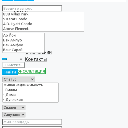
Услуги
О нас
О Компании
Контакты
Очистить
Консультация
Найти