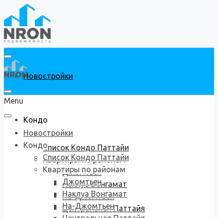
Новостройки
Menu
Кондо
Новостройки
Кондо
Список Кондо Паттайи
Список Кондо Паттайи
Квартиры по районам
Квартиры по районам
Джомтьен
Джомтьен
Наклуа Вонгамат
Наклуа Вонгамат
На-Джомтьен
На-Джомтьен
Центральная Паттайя