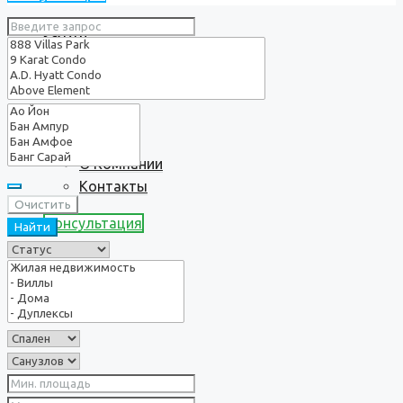
Услуги
О нас
О Компании
Контакты
Очистить
Консультация
Найти