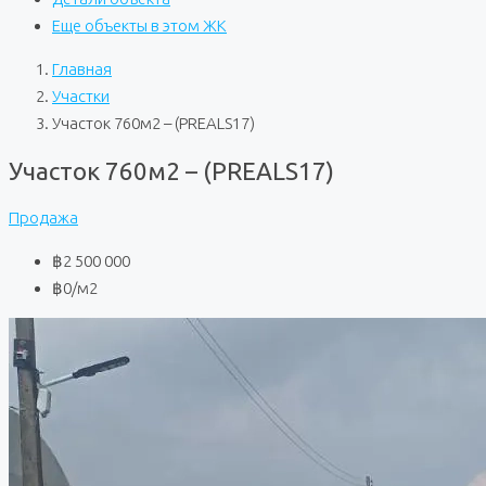
Еще объекты в этом ЖК
Главная
Участки
Участок 760м2 – (PREALS17)
Участок 760м2 – (PREALS17)
Продажа
฿2 500 000
฿0
/м2