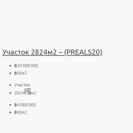
Участок 2824м2 – (PREALS20)
฿33 000 000
฿0
/м2
Участки
2824
м2
฿4 000 000
฿0
/м2