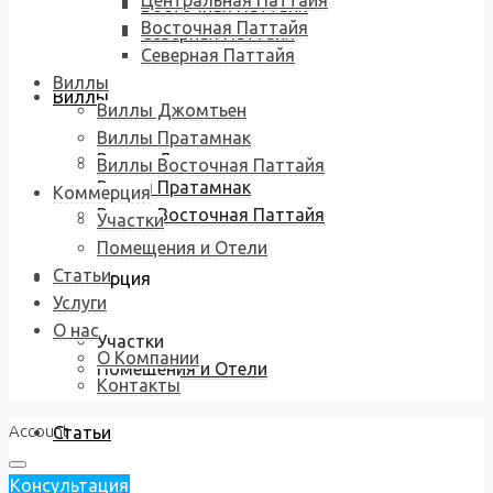
Центральная Паттайя
Восточная Паттайя
Восточная Паттайя
Северная Паттайя
Северная Паттайя
Виллы
Виллы
Виллы Джомтьен
Виллы Пратамнак
Виллы Джомтьен
Виллы Восточная Паттайя
Виллы Пратамнак
Коммерция
Виллы Восточная Паттайя
Участки
Помещения и Отели
Статьи
Коммерция
Услуги
О нас
Участки
О Компании
Помещения и Отели
Контакты
Account
Статьи
Консультация