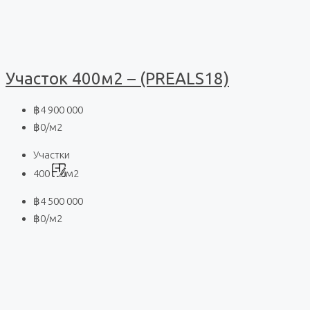
Участок 400м2 – (PREALS18)
฿4 900 000
฿0
/м2
Участки
400
м2
฿4 500 000
฿0
/м2