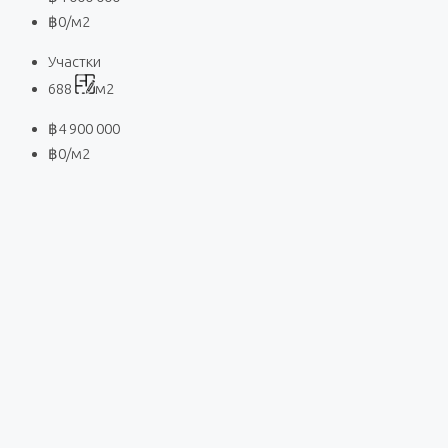
฿0
/м2
Участки
688
м2
฿4 900 000
฿0
/м2