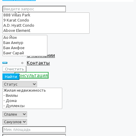
Услуги
О нас
О Компании
Контакты
Очистить
Консультация
Найти