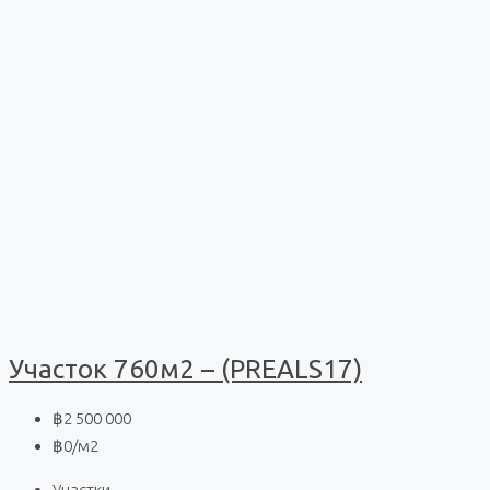
Участок 760м2 – (PREALS17)
฿2 500 000
฿0
/м2
Участки