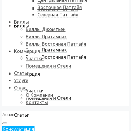
Центральная Паттайя
Восточная Паттайя
Восточная Паттайя
Северная Паттайя
Северная Паттайя
Виллы
Виллы
Виллы Джомтьен
Виллы Пратамнак
Виллы Джомтьен
Виллы Восточная Паттайя
Виллы Пратамнак
Коммерция
Виллы Восточная Паттайя
Участки
Помещения и Отели
Статьи
Коммерция
Услуги
О нас
Участки
О Компании
Помещения и Отели
Контакты
Account
Статьи
Консультация