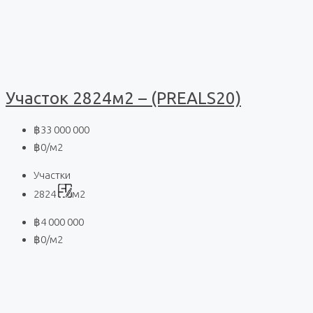
Участок 2824м2 – (PREALS20)
฿33 000 000
฿0
/м2
Участки
2824
м2
฿4 000 000
฿0
/м2