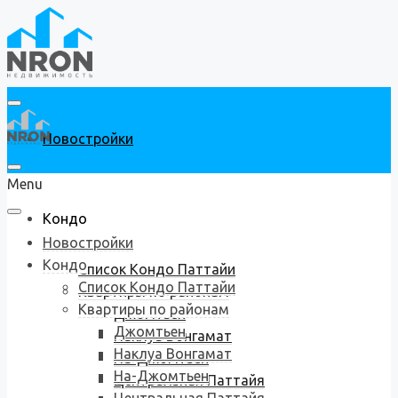
Новостройки
Menu
Кондо
Новостройки
Кондо
Список Кондо Паттайи
Список Кондо Паттайи
Квартиры по районам
Квартиры по районам
Джомтьен
Джомтьен
Наклуа Вонгамат
Наклуа Вонгамат
На-Джомтьен
На-Джомтьен
Центральная Паттайя