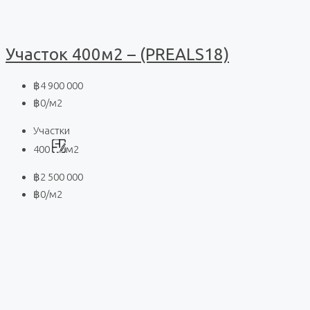
Участок 400м2 – (PREALS18)
฿4 900 000
฿0
/м2
Участки
400
м2
฿2 500 000
฿0
/м2