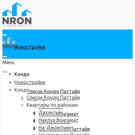
Новостройки
Menu
Кондо
Новостройки
Кондо
Список Кондо Паттайи
Список Кондо Паттайи
Квартиры по районам
Квартиры по районам
Джомтьен
Джомтьен
Наклуа Вонгамат
Наклуа Вонгамат
На-Джомтьен
На-Джомтьен
Центральная Паттайя