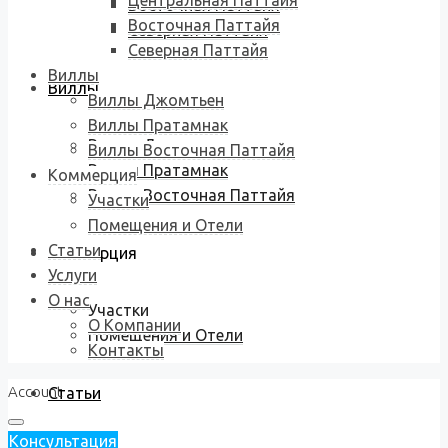
Центральная Паттайя
Восточная Паттайя
Восточная Паттайя
Северная Паттайя
Северная Паттайя
Виллы
Виллы
Виллы Джомтьен
Виллы Пратамнак
Виллы Джомтьен
Виллы Восточная Паттайя
Виллы Пратамнак
Коммерция
Виллы Восточная Паттайя
Участки
Помещения и Отели
Статьи
Коммерция
Услуги
О нас
Участки
О Компании
Помещения и Отели
Контакты
Account
Статьи
Консультация