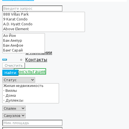
Услуги
О нас
О Компании
Контакты
Очистить
Консультация
Найти