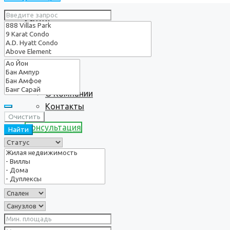
Услуги
О нас
О Компании
Контакты
Очистить
Консультация
Найти