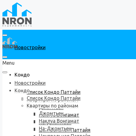
Новостройки
Menu
Кондо
Новостройки
Кондо
Список Кондо Паттайи
Список Кондо Паттайи
Квартиры по районам
Квартиры по районам
Джомтьен
Джомтьен
Наклуа Вонгамат
Наклуа Вонгамат
На-Джомтьен
На-Джомтьен
Центральная Паттайя