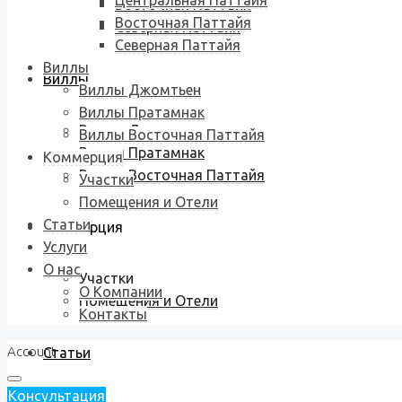
Центральная Паттайя
Восточная Паттайя
Восточная Паттайя
Северная Паттайя
Северная Паттайя
Виллы
Виллы
Виллы Джомтьен
Виллы Пратамнак
Виллы Джомтьен
Виллы Восточная Паттайя
Виллы Пратамнак
Коммерция
Виллы Восточная Паттайя
Участки
Помещения и Отели
Статьи
Коммерция
Услуги
О нас
Участки
О Компании
Помещения и Отели
Контакты
Account
Статьи
Консультация