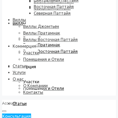
Центральная Паттайя
Восточная Паттайя
Восточная Паттайя
Северная Паттайя
Северная Паттайя
Виллы
Виллы
Виллы Джомтьен
Виллы Пратамнак
Виллы Джомтьен
Виллы Восточная Паттайя
Виллы Пратамнак
Коммерция
Виллы Восточная Паттайя
Участки
Помещения и Отели
Статьи
Коммерция
Услуги
О нас
Участки
О Компании
Помещения и Отели
Контакты
Account
Статьи
Консультация