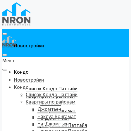
Новостройки
Menu
Кондо
Новостройки
Кондо
Список Кондо Паттайи
Список Кондо Паттайи
Квартиры по районам
Квартиры по районам
Джомтьен
Джомтьен
Наклуа Вонгамат
Наклуа Вонгамат
На-Джомтьен
На-Джомтьен
Центральная Паттайя