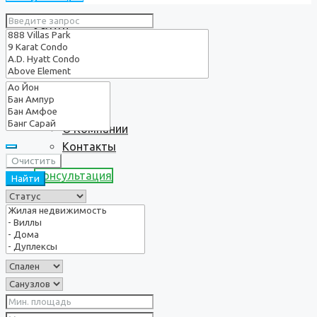
Услуги
О нас
О Компании
Контакты
Очистить
Консультация
Найти