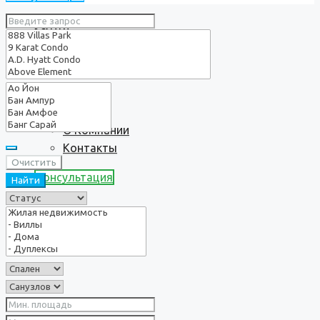
Услуги
О нас
О Компании
Контакты
Очистить
Консультация
Найти