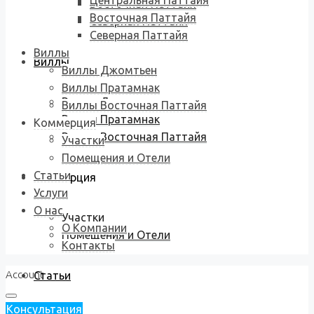
Центральная Паттайя
Восточная Паттайя
Восточная Паттайя
Северная Паттайя
Северная Паттайя
Виллы
Виллы
Виллы Джомтьен
Виллы Пратамнак
Виллы Джомтьен
Виллы Восточная Паттайя
Виллы Пратамнак
Коммерция
Виллы Восточная Паттайя
Участки
Помещения и Отели
Статьи
Коммерция
Услуги
О нас
Участки
О Компании
Помещения и Отели
Контакты
Account
Статьи
Консультация