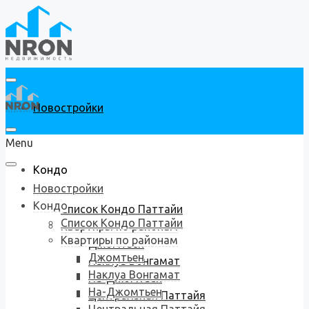
Новостройки
Menu
Кондо
Новостройки
Кондо
Список Кондо Паттайи
Список Кондо Паттайи
Квартиры по районам
Квартиры по районам
Джомтьен
Джомтьен
Наклуа Вонгамат
Наклуа Вонгамат
На-Джомтьен
На-Джомтьен
Центральная Паттайя