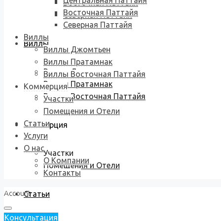
Центральная Паттайя
Восточная Паттайя
Восточная Паттайя
Северная Паттайя
Северная Паттайя
Виллы
Виллы
Виллы Джомтьен
Виллы Пратамнак
Виллы Джомтьен
Виллы Восточная Паттайя
Виллы Пратамнак
Коммерция
Виллы Восточная Паттайя
Участки
Помещения и Отели
Статьи
Коммерция
Услуги
О нас
Участки
О Компании
Помещения и Отели
Контакты
Account
Статьи
Консультация