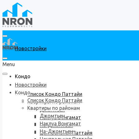
Новостройки
Menu
Кондо
Новостройки
Кондо
Список Кондо Паттайи
Список Кондо Паттайи
Квартиры по районам
Квартиры по районам
Джомтьен
Джомтьен
Наклуа Вонгамат
Наклуа Вонгамат
На-Джомтьен
На-Джомтьен
Центральная Паттайя