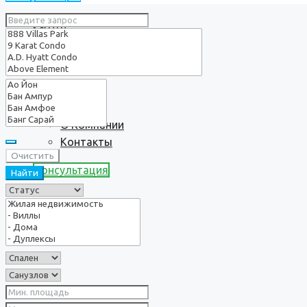
Услуги
О нас
О Компании
Контакты
Очистить
Консультация
Найти