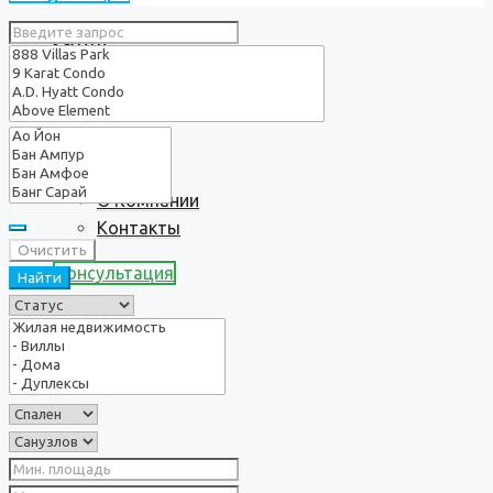
Услуги
О нас
О Компании
Контакты
Очистить
Консультация
Найти