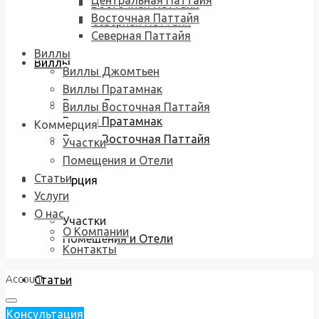
Центральная Паттайя
Восточная Паттайя
Восточная Паттайя
Северная Паттайя
Северная Паттайя
Виллы
Виллы
Виллы Джомтьен
Виллы Пратамнак
Виллы Джомтьен
Виллы Восточная Паттайя
Виллы Пратамнак
Коммерция
Виллы Восточная Паттайя
Участки
Помещения и Отели
Статьи
Коммерция
Услуги
О нас
Участки
О Компании
Помещения и Отели
Контакты
Account
Статьи
Консультация