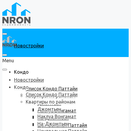
Новостройки
Menu
Кондо
Новостройки
Кондо
Список Кондо Паттайи
Список Кондо Паттайи
Квартиры по районам
Квартиры по районам
Джомтьен
Джомтьен
Наклуа Вонгамат
Наклуа Вонгамат
На-Джомтьен
На-Джомтьен
Центральная Паттайя