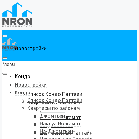
Новостройки
Menu
Кондо
Новостройки
Кондо
Список Кондо Паттайи
Список Кондо Паттайи
Квартиры по районам
Квартиры по районам
Джомтьен
Джомтьен
Наклуа Вонгамат
Наклуа Вонгамат
На-Джомтьен
На-Джомтьен
Центральная Паттайя