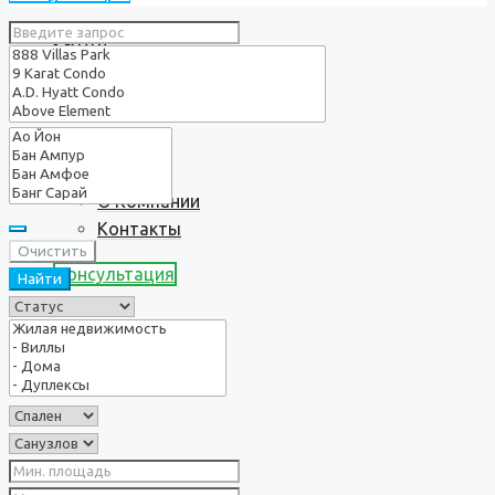
Услуги
О нас
О Компании
Контакты
Очистить
Консультация
Найти