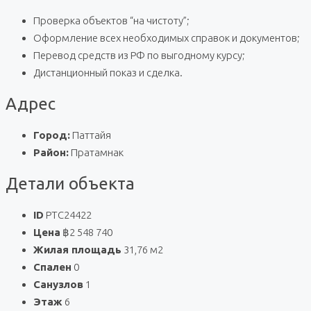
Проверка объектов “на чистоту”;
Оформление всех необходимых справок и документов;
Перевод средств из РФ по выгодному курсу;
Дистанционный показ и сделка.
Адрес
Город:
Паттайя
Район:
Пратамнак
Детали объекта
ID
PTC24422
Цена
฿2 548 740
Жилая площадь
31,76 м2
Спален
0
Санузлов
1
Этаж
6