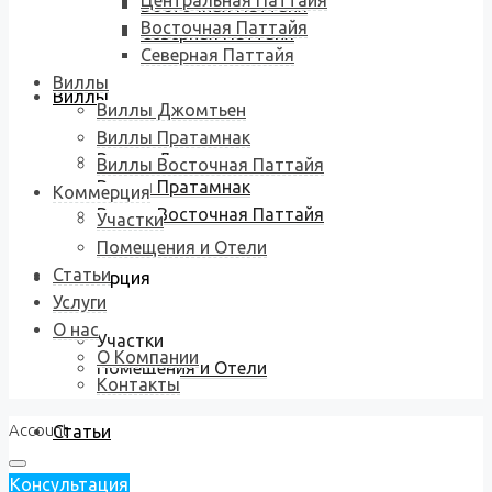
Центральная Паттайя
Восточная Паттайя
Восточная Паттайя
Северная Паттайя
Северная Паттайя
Виллы
Виллы
Виллы Джомтьен
Виллы Пратамнак
Виллы Джомтьен
Виллы Восточная Паттайя
Виллы Пратамнак
Коммерция
Виллы Восточная Паттайя
Участки
Помещения и Отели
Статьи
Коммерция
Услуги
О нас
Участки
О Компании
Помещения и Отели
Контакты
Account
Статьи
Консультация