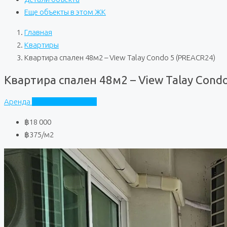
Еще объекты в этом ЖК
Главная
Квартиры
Квартира спален 48м2 – View Talay Condo 5 (PREACR24)
Квартира спален 48м2 – View Talay Cond
Аренда
View Talay Condo 5
฿18 000
฿375
/м2