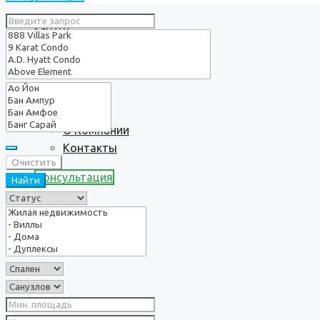
Услуги
О нас
О Компании
Контакты
Очистить
Консультация
Найти