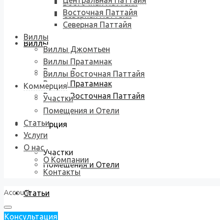
Центральная Паттайя
Восточная Паттайя
Восточная Паттайя
Северная Паттайя
Северная Паттайя
Виллы
Виллы
Виллы Джомтьен
Виллы Пратамнак
Виллы Джомтьен
Виллы Восточная Паттайя
Виллы Пратамнак
Коммерция
Виллы Восточная Паттайя
Участки
Помещения и Отели
Статьи
Коммерция
Услуги
О нас
Участки
О Компании
Помещения и Отели
Контакты
Account
Статьи
Консультация