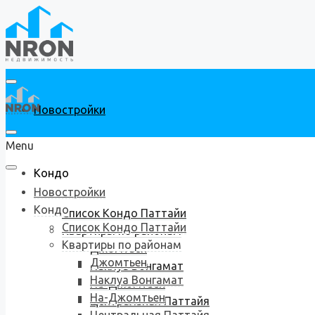
Новостройки
Menu
Кондо
Новостройки
Кондо
Список Кондо Паттайи
Список Кондо Паттайи
Квартиры по районам
Квартиры по районам
Джомтьен
Джомтьен
Наклуа Вонгамат
Наклуа Вонгамат
На-Джомтьен
На-Джомтьен
Центральная Паттайя