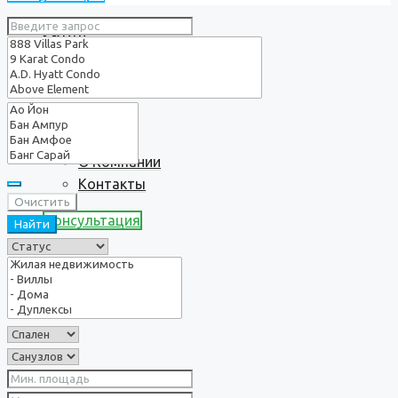
Услуги
О нас
О Компании
Контакты
Очистить
Консультация
Найти