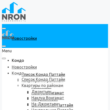
Новостройки
Menu
Кондо
Новостройки
Кондо
Список Кондо Паттайи
Список Кондо Паттайи
Квартиры по районам
Квартиры по районам
Джомтьен
Джомтьен
Наклуа Вонгамат
Наклуа Вонгамат
На-Джомтьен
На-Джомтьен
Центральная Паттайя