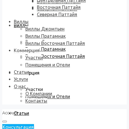
Центральная Паттайя
Восточная Паттайя
Восточная Паттайя
Северная Паттайя
Северная Паттайя
Виллы
Виллы
Виллы Джомтьен
Виллы Пратамнак
Виллы Джомтьен
Виллы Восточная Паттайя
Виллы Пратамнак
Коммерция
Виллы Восточная Паттайя
Участки
Помещения и Отели
Статьи
Коммерция
Услуги
О нас
Участки
О Компании
Помещения и Отели
Контакты
Account
Статьи
Консультация