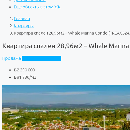
Еще объекты в этом ЖК
Главная
Квартиры
Квартира спален 28,96м2 – Whale Marina Condo (PREACS24
Квартира спален 28,96м2 – Whale Marin
Продажа
Whale Marina Condo
฿2 290 000
฿81 786
/м2