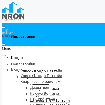
Новостройки
Menu
Кондо
Новостройки
Кондо
Список Кондо Паттайи
Список Кондо Паттайи
Квартиры по районам
Квартиры по районам
Джомтьен
Джомтьен
Наклуа Вонгамат
Наклуа Вонгамат
На-Джомтьен
На-Джомтьен
Центральная Паттайя