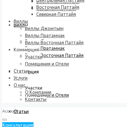
Центральная Паттайя
Восточная Паттайя
Восточная Паттайя
Северная Паттайя
Северная Паттайя
Виллы
Виллы
Виллы Джомтьен
Виллы Пратамнак
Виллы Джомтьен
Виллы Восточная Паттайя
Виллы Пратамнак
Коммерция
Виллы Восточная Паттайя
Участки
Помещения и Отели
Статьи
Коммерция
Услуги
О нас
Участки
О Компании
Помещения и Отели
Контакты
Account
Статьи
Консультация