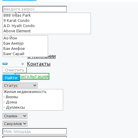
Услуги
О нас
О Компании
Контакты
Очистить
Консультация
Найти