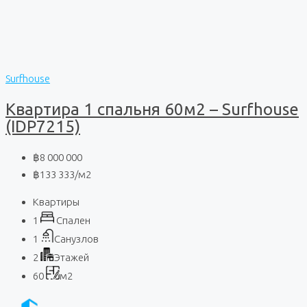
Surfhouse
Квартира 1 спальня 60м2 – Surfhouse
(IDP7215)
฿8 000 000
฿133 333
/м2
Квартиры
1
Спален
1
Санузлов
2
Этажей
60
м2