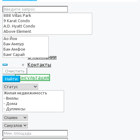
Услуги
О нас
О Компании
Контакты
Очистить
Консультация
Найти