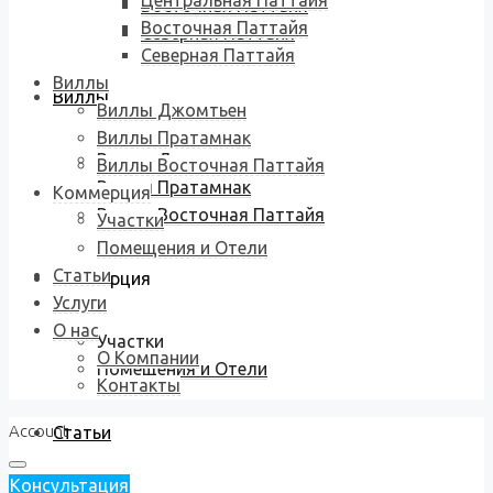
Центральная Паттайя
Восточная Паттайя
Восточная Паттайя
Северная Паттайя
Северная Паттайя
Виллы
Виллы
Виллы Джомтьен
Виллы Пратамнак
Виллы Джомтьен
Виллы Восточная Паттайя
Виллы Пратамнак
Коммерция
Виллы Восточная Паттайя
Участки
Помещения и Отели
Статьи
Коммерция
Услуги
О нас
Участки
О Компании
Помещения и Отели
Контакты
Account
Статьи
Консультация