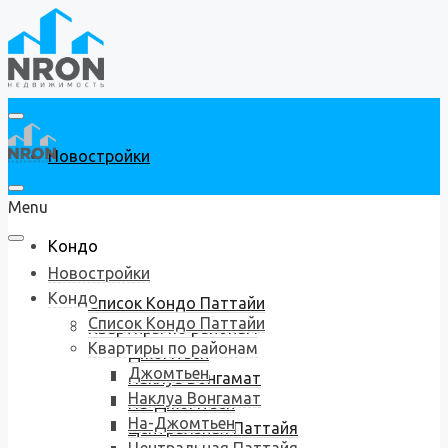
Новостройки
Menu
Кондо
Новостройки
Кондо
Список Кондо Паттайи
Список Кондо Паттайи
Квартиры по районам
Квартиры по районам
Джомтьен
Джомтьен
Наклуа Вонгамат
Наклуа Вонгамат
На-Джомтьен
На-Джомтьен
Центральная Паттайя