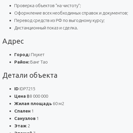
Проверка объектов “на чистоту”;
Оформление всех необходимых справок и документов;
Перевод средств из РФ по выгодному курсу;
Дистанционный показ и сделка.
Адрес
Город:
Пхукет
Район:
Банг Тао
Детали объекта
ID
IDP7215
Цена
฿8 000 000
Жилая площадь
60 м2
Спален
1
Санузлов
1
Этаж
2