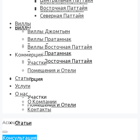
Центральная Паттайя
Восточная Паттайя
Восточная Паттайя
Северная Паттайя
Северная Паттайя
Виллы
Виллы
Виллы Джомтьен
Виллы Пратамнак
Виллы Джомтьен
Виллы Восточная Паттайя
Виллы Пратамнак
Коммерция
Виллы Восточная Паттайя
Участки
Помещения и Отели
Статьи
Коммерция
Услуги
О нас
Участки
О Компании
Помещения и Отели
Контакты
Account
Статьи
Консультация