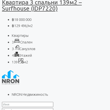
Квартира 3 спальни 139м2 –
Surfhouse (IDP7220)
฿18 000 000
฿129 496
/м2
Квартиры
3
Спален
3
Санузлов
4
Этажей
139
м2
NRON Недвижимость