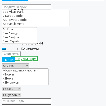
Услуги
О нас
О Компании
Контакты
Очистить
Консультация
Найти