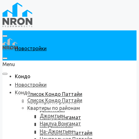
Новостройки
Menu
Кондо
Новостройки
Кондо
Список Кондо Паттайи
Список Кондо Паттайи
Квартиры по районам
Квартиры по районам
Джомтьен
Джомтьен
Наклуа Вонгамат
Наклуа Вонгамат
На-Джомтьен
На-Джомтьен
Центральная Паттайя