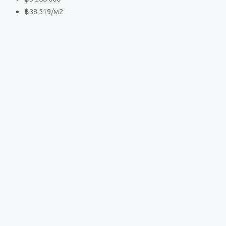
฿38 519
/м2