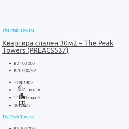
The Peak Towers
Квартира спален 30м2 – The Peak
Towers (PREACS537)
฿2 100 000
฿70 000
/м2
Квартиры
1
Санузлов
14
Этажей
30
м2
The Peak Towers
฿5 200 000