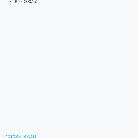
฿78 000
/м2
The Peak Towers