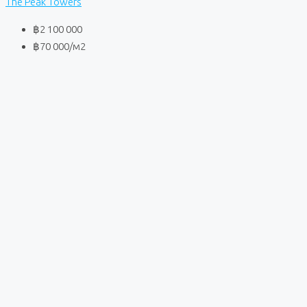
The Peak Towers
฿2 100 000
฿70 000
/м2