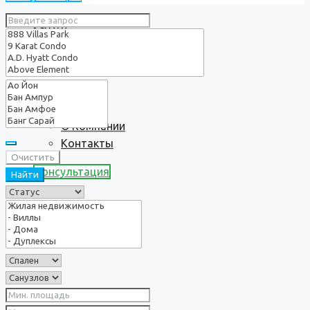
Услуги
О нас
О Компании
Контакты
Очистить
Консультация
Найти