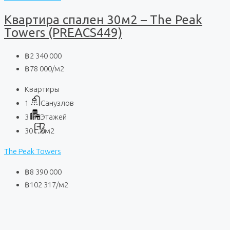
Квартира спален 30м2 – The Peak
Towers (PREACS449)
฿2 340 000
฿78 000
/м2
Квартиры
1
Санузлов
3
Этажей
30
м2
The Peak Towers
฿8 390 000
฿102 317
/м2