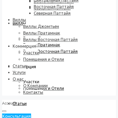
Центральная Паттайя
Восточная Паттайя
Восточная Паттайя
Северная Паттайя
Северная Паттайя
Виллы
Виллы
Виллы Джомтьен
Виллы Пратамнак
Виллы Джомтьен
Виллы Восточная Паттайя
Виллы Пратамнак
Коммерция
Виллы Восточная Паттайя
Участки
Помещения и Отели
Статьи
Коммерция
Услуги
О нас
Участки
О Компании
Помещения и Отели
Контакты
Account
Статьи
Консультация