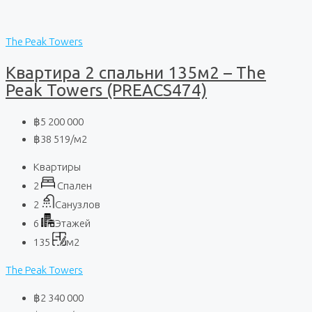
The Peak Towers
Квартира 2 спальни 135м2 – The
Peak Towers (PREACS474)
฿5 200 000
฿38 519
/м2
Квартиры
2
Спален
2
Санузлов
6
Этажей
135
м2
The Peak Towers
฿2 340 000