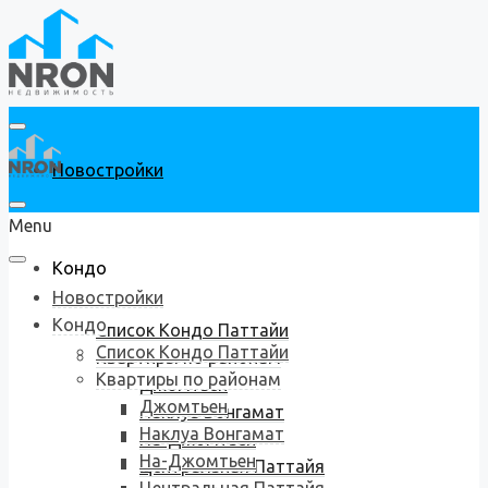
Новостройки
Menu
Кондо
Новостройки
Кондо
Список Кондо Паттайи
Список Кондо Паттайи
Квартиры по районам
Квартиры по районам
Джомтьен
Джомтьен
Наклуа Вонгамат
Наклуа Вонгамат
На-Джомтьен
На-Джомтьен
Центральная Паттайя