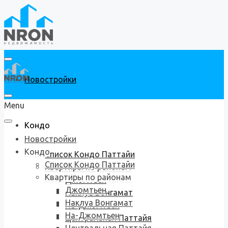
Новостройки
Menu
Кондо
Новостройки
Кондо
Список Кондо Паттайи
Список Кондо Паттайи
Квартиры по районам
Квартиры по районам
Джомтьен
Джомтьен
Наклуа Вонгамат
Наклуа Вонгамат
На-Джомтьен
На-Джомтьен
Центральная Паттайя