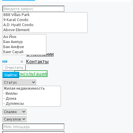
Услуги
О нас
О Компании
Контакты
Очистить
Консультация
Найти