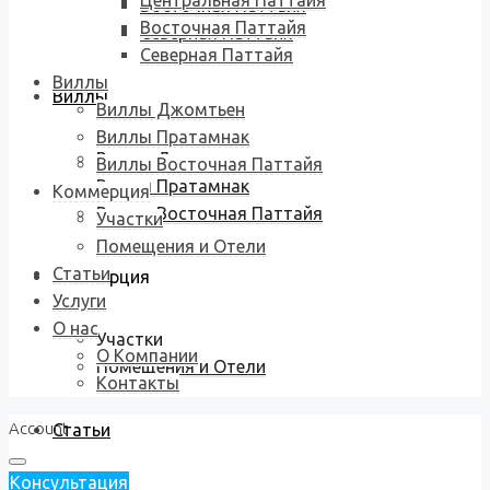
Центральная Паттайя
Восточная Паттайя
Восточная Паттайя
Северная Паттайя
Северная Паттайя
Виллы
Виллы
Виллы Джомтьен
Виллы Пратамнак
Виллы Джомтьен
Виллы Восточная Паттайя
Виллы Пратамнак
Коммерция
Виллы Восточная Паттайя
Участки
Помещения и Отели
Статьи
Коммерция
Услуги
О нас
Участки
О Компании
Помещения и Отели
Контакты
Account
Статьи
Консультация