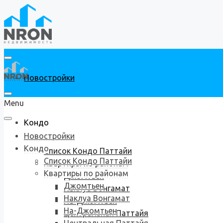
Новостройки
Menu
Кондо
Новостройки
Кондо
Список Кондо Паттайи
Список Кондо Паттайи
Квартиры по районам
Квартиры по районам
Джомтьен
Джомтьен
Наклуа Вонгамат
Наклуа Вонгамат
На-Джомтьен
На-Джомтьен
Центральная Паттайя