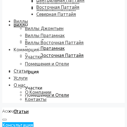
Центральная Паттайя
Восточная Паттайя
Восточная Паттайя
Северная Паттайя
Северная Паттайя
Виллы
Виллы
Виллы Джомтьен
Виллы Пратамнак
Виллы Джомтьен
Виллы Восточная Паттайя
Виллы Пратамнак
Коммерция
Виллы Восточная Паттайя
Участки
Помещения и Отели
Статьи
Коммерция
Услуги
О нас
Участки
О Компании
Помещения и Отели
Контакты
Account
Статьи
Консультация