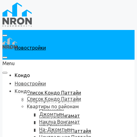
Новостройки
Menu
Кондо
Новостройки
Кондо
Список Кондо Паттайи
Список Кондо Паттайи
Квартиры по районам
Квартиры по районам
Джомтьен
Джомтьен
Наклуа Вонгамат
Наклуа Вонгамат
На-Джомтьен
На-Джомтьен
Центральная Паттайя