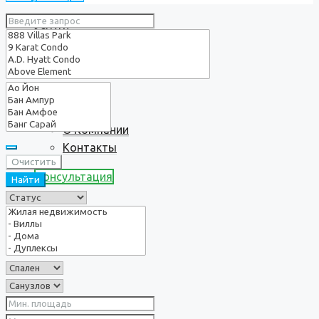
Услуги
О нас
О Компании
Контакты
Очистить
Консультация
Найти