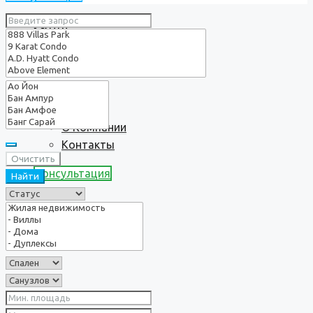
Услуги
О нас
О Компании
Контакты
Очистить
Консультация
Найти