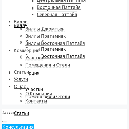
Центральная Паттайя
Восточная Паттайя
Восточная Паттайя
Северная Паттайя
Северная Паттайя
Виллы
Виллы
Виллы Джомтьен
Виллы Пратамнак
Виллы Джомтьен
Виллы Восточная Паттайя
Виллы Пратамнак
Коммерция
Виллы Восточная Паттайя
Участки
Помещения и Отели
Статьи
Коммерция
Услуги
О нас
Участки
О Компании
Помещения и Отели
Контакты
Account
Статьи
Консультация