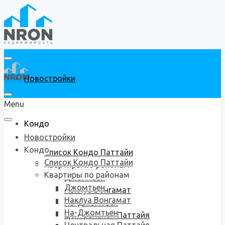
Новостройки
Menu
Кондо
Новостройки
Кондо
Список Кондо Паттайи
Список Кондо Паттайи
Квартиры по районам
Квартиры по районам
Джомтьен
Джомтьен
Наклуа Вонгамат
Наклуа Вонгамат
На-Джомтьен
На-Джомтьен
Центральная Паттайя