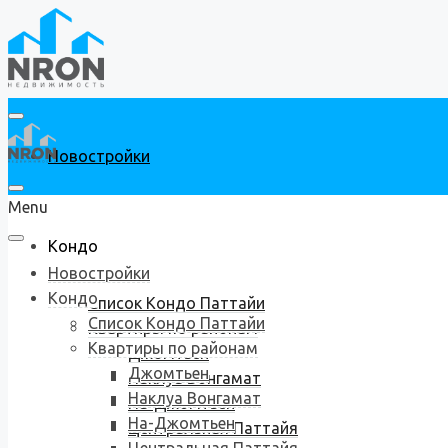
Новостройки
Menu
Кондо
Новостройки
Кондо
Список Кондо Паттайи
Список Кондо Паттайи
Квартиры по районам
Квартиры по районам
Джомтьен
Джомтьен
Наклуа Вонгамат
Наклуа Вонгамат
На-Джомтьен
На-Джомтьен
Центральная Паттайя