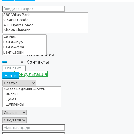
Услуги
О нас
О Компании
Контакты
Очистить
Консультация
Найти