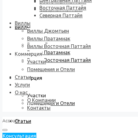
Центральная Паттайя
Восточная Паттайя
Восточная Паттайя
Северная Паттайя
Северная Паттайя
Виллы
Виллы
Виллы Джомтьен
Виллы Пратамнак
Виллы Джомтьен
Виллы Восточная Паттайя
Виллы Пратамнак
Коммерция
Виллы Восточная Паттайя
Участки
Помещения и Отели
Статьи
Коммерция
Услуги
О нас
Участки
О Компании
Помещения и Отели
Контакты
Account
Статьи
Консультация