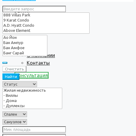
Услуги
О нас
О Компании
Контакты
Очистить
Консультация
Найти