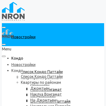
Новостройки
Menu
Кондо
Новостройки
Кондо
Список Кондо Паттайи
Список Кондо Паттайи
Квартиры по районам
Квартиры по районам
Джомтьен
Джомтьен
Наклуа Вонгамат
Наклуа Вонгамат
На-Джомтьен
На-Джомтьен
Центральная Паттайя