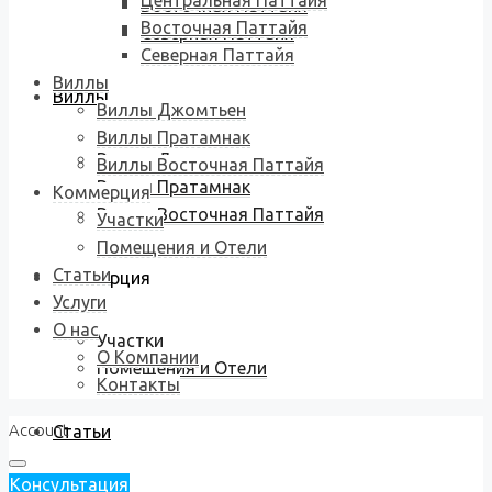
Центральная Паттайя
Восточная Паттайя
Восточная Паттайя
Северная Паттайя
Северная Паттайя
Виллы
Виллы
Виллы Джомтьен
Виллы Пратамнак
Виллы Джомтьен
Виллы Восточная Паттайя
Виллы Пратамнак
Коммерция
Виллы Восточная Паттайя
Участки
Помещения и Отели
Статьи
Коммерция
Услуги
О нас
Участки
О Компании
Помещения и Отели
Контакты
Account
Статьи
Консультация