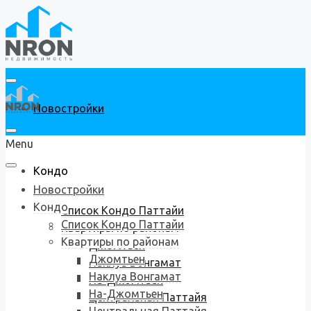
Новостройки
Menu
Кондо
Новостройки
Кондо
Список Кондо Паттайи
Список Кондо Паттайи
Квартиры по районам
Квартиры по районам
Джомтьен
Джомтьен
Наклуа Вонгамат
Наклуа Вонгамат
На-Джомтьен
На-Джомтьен
Центральная Паттайя