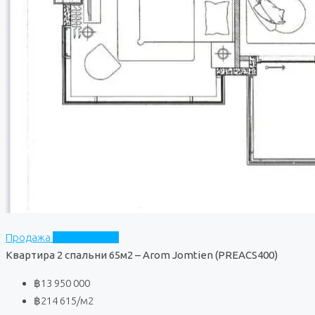
Продажа
Arom Jomtien
Квартира 2 спальни 65м2 – Arom Jomtien (PREACS400)
฿13 950 000
฿214 615
/м2