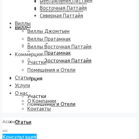
Центральная Паттайя
Восточная Паттайя
Восточная Паттайя
Северная Паттайя
Северная Паттайя
Виллы
Виллы
Виллы Джомтьен
Виллы Пратамнак
Виллы Джомтьен
Виллы Восточная Паттайя
Виллы Пратамнак
Коммерция
Виллы Восточная Паттайя
Участки
Помещения и Отели
Статьи
Коммерция
Услуги
О нас
Участки
О Компании
Помещения и Отели
Контакты
Account
Статьи
Консультация