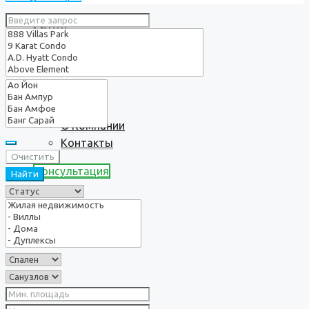
Услуги
О нас
О Компании
Контакты
Очистить
Консультация
Найти