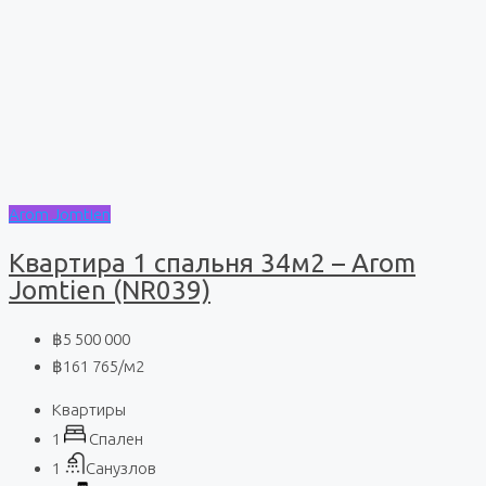
Arom Jomtien
Квартира 1 спальня 34м2 – Arom
Jomtien (NR039)
฿5 500 000
฿161 765
/м2
Квартиры
1
Спален
1
Санузлов