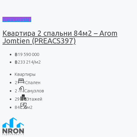
Arom Jomtien
Квартира 2 спальни 84м2 – Arom
Jomtien (PREACS397)
฿19 590 000
฿233 214
/м2
Квартиры
2
Спален
2
Санузлов
29
Этажей
84
м2