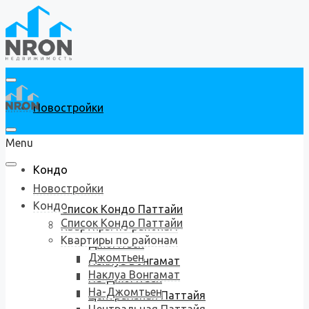
Новостройки
Menu
Кондо
Новостройки
Кондо
Список Кондо Паттайи
Список Кондо Паттайи
Квартиры по районам
Квартиры по районам
Джомтьен
Джомтьен
Наклуа Вонгамат
Наклуа Вонгамат
На-Джомтьен
На-Джомтьен
Центральная Паттайя