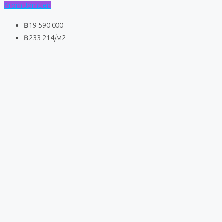
Arom Jomtien
฿19 590 000
฿233 214
/м2