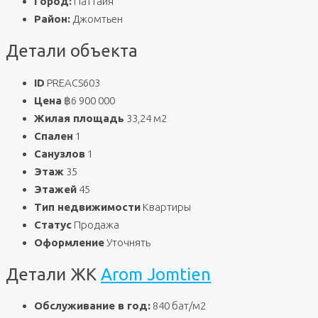
Город:
Паттайя
Район:
Джомтьен
Детали объекта
ID
PREACS603
Цена
฿6 900 000
Жилая площадь
33,24 м2
Спален
1
Санузлов
1
Этаж
35
Этажей
45
Тип недвижимости
Квартиры
Статус
Продажа
Оформление
Уточнять
Детали ЖК
Arom Jomtien
Обслуживание в год:
840 бат/м2