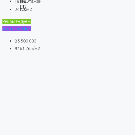
18
Этажей
34
м2
Рекомендуем
Arom Jomtien
฿5 500 000
฿161 765
/м2