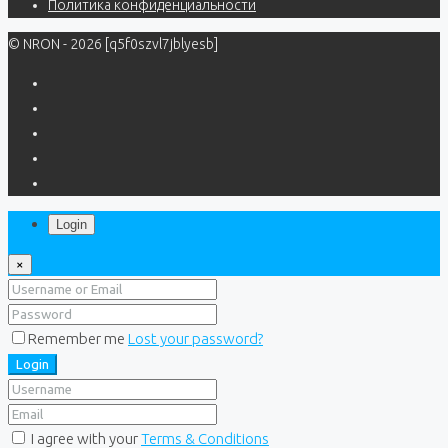
Политика конфиденциальности
© NRON - 2026 [q5f0szvl7jblyesb]
Login
×
Remember me
Lost your password?
Login
I agree with your
Terms & Conditions