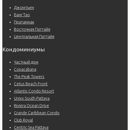
Джомтьен
Банг Тао
Пратамнак
Восточная Паттайя
Центральная Паттайя
Кондоминиумы
Частный дом
Copacabana
The Peak Towers
Cetus Beach Front
Atlantis Condo Resort
Unixx South Pattaya
Riviera Ocean Drive
Grande Caribbean Condo
Club Royal
Centric Sea Pattaya