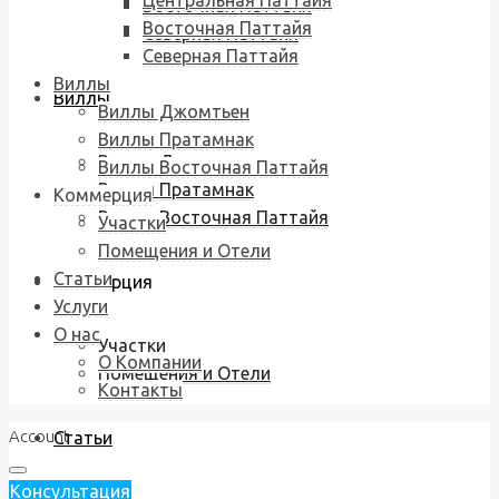
Центральная Паттайя
Восточная Паттайя
Восточная Паттайя
Северная Паттайя
Северная Паттайя
Виллы
Виллы
Виллы Джомтьен
Виллы Пратамнак
Виллы Джомтьен
Виллы Восточная Паттайя
Виллы Пратамнак
Коммерция
Виллы Восточная Паттайя
Участки
Помещения и Отели
Статьи
Коммерция
Услуги
О нас
Участки
О Компании
Помещения и Отели
Контакты
Account
Статьи
Консультация