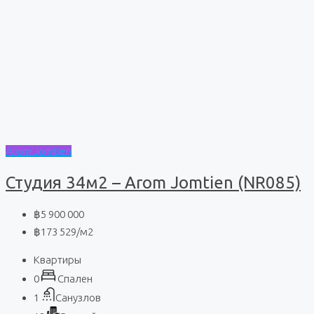
Arom Jomtien
Студия 34м2 – Arom Jomtien (NR085)
฿5 900 000
฿173 529
/м2
Квартиры
0
Спален
1
Санузлов