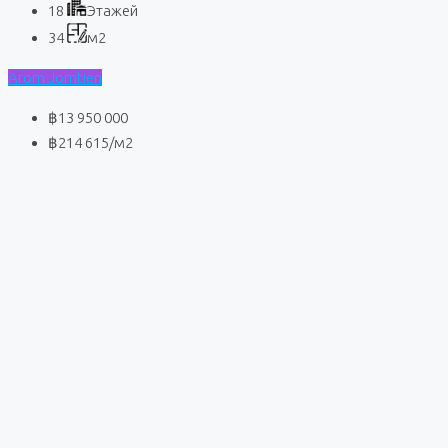
18
Этажей
34
м2
Arom Jomtien
฿13 950 000
฿214 615
/м2