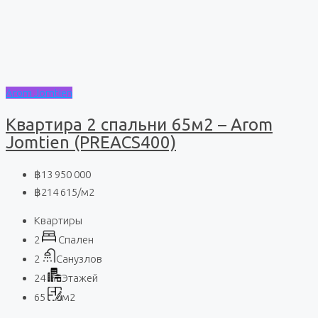
Arom Jomtien
Квартира 2 спальни 65м2 – Arom
Jomtien (PREACS400)
฿13 950 000
฿214 615
/м2
Квартиры
2
Спален
2
Санузлов
24
Этажей
65
м2