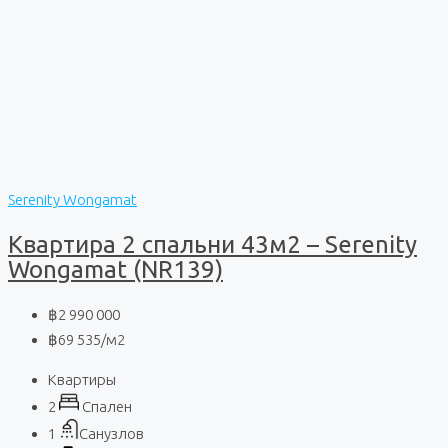
Serenity Wongamat
Квартира 2 спальни 43м2 – Serenity
Wongamat (NR139)
฿2 990 000
฿69 535
/м2
Квартиры
2
Спален
1
Санузлов