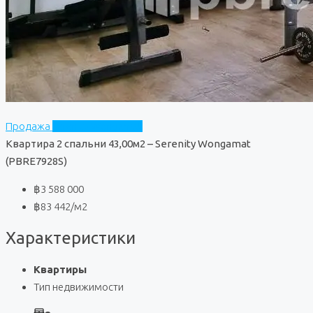
Продажа
Serenity Wongamat
Квартира 2 спальни 43,00м2 – Serenity Wongamat
(PBRE7928S)
฿3 588 000
฿83 442
/м2
Характеристики
Квартиры
Тип недвижимости