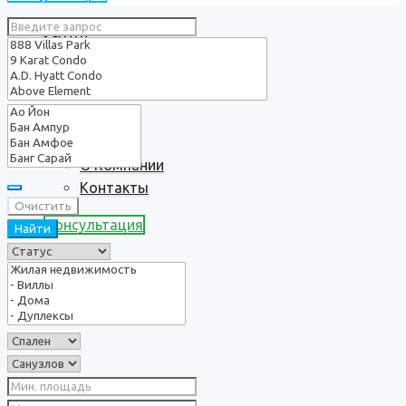
Услуги
О нас
О Компании
Контакты
Очистить
Консультация
Найти