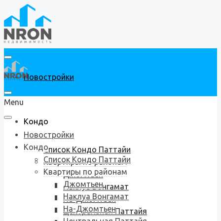
Новостройки
Menu
Кондо
Новостройки
Кондо
Список Кондо Паттайи
Список Кондо Паттайи
Квартиры по районам
Квартиры по районам
Джомтьен
Джомтьен
Наклуа Вонгамат
Наклуа Вонгамат
На-Джомтьен
На-Джомтьен
Центральная Паттайя