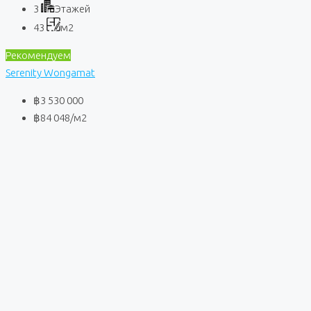
3
Этажей
43
м2
Рекомендуем
Serenity Wongamat
฿3 530 000
฿84 048
/м2