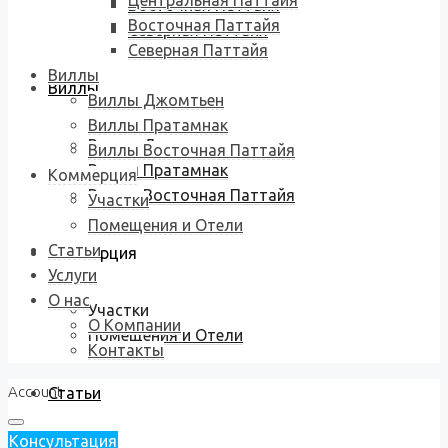
Центральная Паттайя
Восточная Паттайя
Восточная Паттайя
Северная Паттайя
Северная Паттайя
Виллы
Виллы
Виллы Джомтьен
Виллы Пратамнак
Виллы Джомтьен
Виллы Восточная Паттайя
Виллы Пратамнак
Коммерция
Виллы Восточная Паттайя
Участки
Помещения и Отели
Статьи
Коммерция
Услуги
О нас
Участки
О Компании
Помещения и Отели
Контакты
Account
Статьи
Консультация