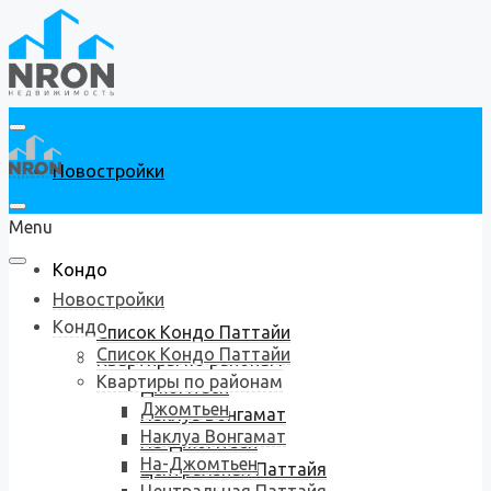
Новостройки
Menu
Кондо
Новостройки
Кондо
Список Кондо Паттайи
Список Кондо Паттайи
Квартиры по районам
Квартиры по районам
Джомтьен
Джомтьен
Наклуа Вонгамат
Наклуа Вонгамат
На-Джомтьен
На-Джомтьен
Центральная Паттайя