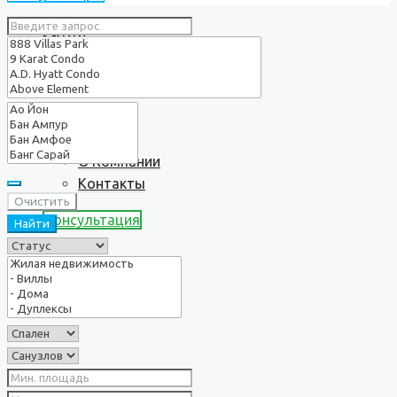
Услуги
О нас
О Компании
Контакты
Очистить
Консультация
Найти