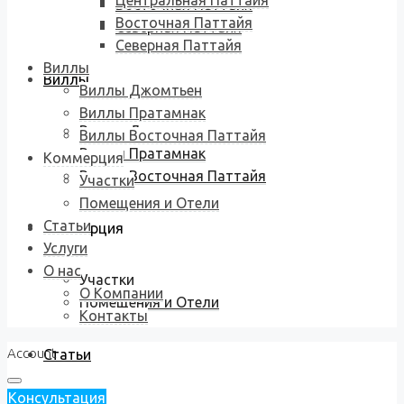
Центральная Паттайя
Восточная Паттайя
Восточная Паттайя
Северная Паттайя
Северная Паттайя
Виллы
Виллы
Виллы Джомтьен
Виллы Пратамнак
Виллы Джомтьен
Виллы Восточная Паттайя
Виллы Пратамнак
Коммерция
Виллы Восточная Паттайя
Участки
Помещения и Отели
Статьи
Коммерция
Услуги
О нас
Участки
О Компании
Помещения и Отели
Контакты
Account
Статьи
Консультация