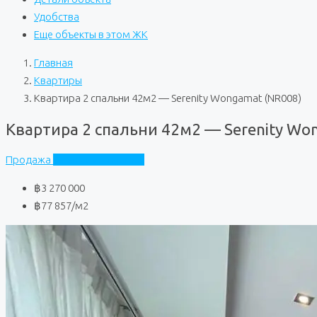
Удобства
Еще объекты в этом ЖК
Главная
Квартиры
Квартира 2 спальни 42м2 — Serenity Wongamat (NR008)
Квартира 2 спальни 42м2 — Serenity Wo
Продажа
Serenity Wongamat
฿3 270 000
฿77 857
/м2