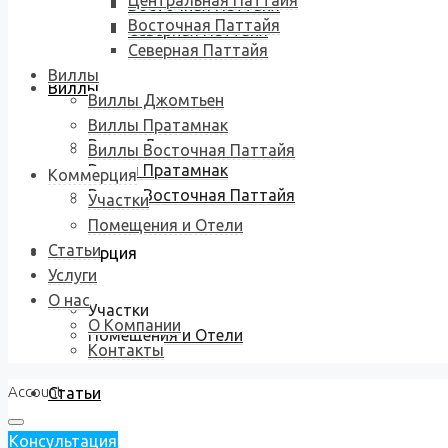
Центральная Паттайя
Восточная Паттайя
Восточная Паттайя
Северная Паттайя
Северная Паттайя
Виллы
Виллы
Виллы Джомтьен
Виллы Пратамнак
Виллы Джомтьен
Виллы Восточная Паттайя
Виллы Пратамнак
Коммерция
Виллы Восточная Паттайя
Участки
Помещения и Отели
Статьи
Коммерция
Услуги
О нас
Участки
О Компании
Помещения и Отели
Контакты
Account
Статьи
Консультация