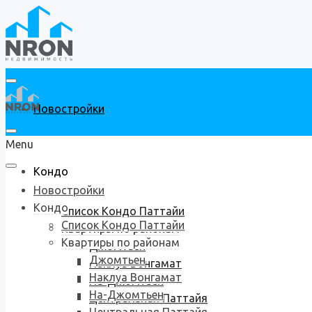
Новостройки
Menu
Кондо
Новостройки
Кондо
Список Кондо Паттайи
Список Кондо Паттайи
Квартиры по районам
Квартиры по районам
Джомтьен
Джомтьен
Наклуа Вонгамат
Наклуа Вонгамат
На-Джомтьен
На-Джомтьен
Центральная Паттайя