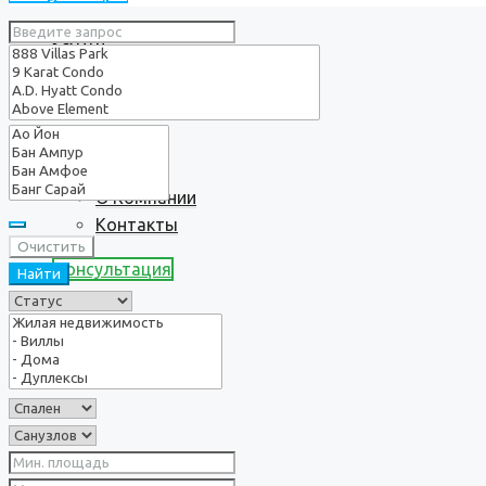
Услуги
О нас
О Компании
Контакты
Очистить
Консультация
Найти