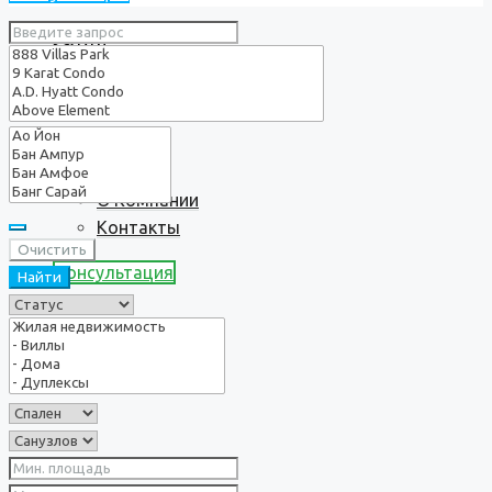
Услуги
О нас
О Компании
Контакты
Очистить
Консультация
Найти