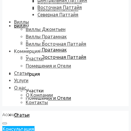
Центральная Паттайя
Восточная Паттайя
Восточная Паттайя
Северная Паттайя
Северная Паттайя
Виллы
Виллы
Виллы Джомтьен
Виллы Пратамнак
Виллы Джомтьен
Виллы Восточная Паттайя
Виллы Пратамнак
Коммерция
Виллы Восточная Паттайя
Участки
Помещения и Отели
Статьи
Коммерция
Услуги
О нас
Участки
О Компании
Помещения и Отели
Контакты
Account
Статьи
Консультация