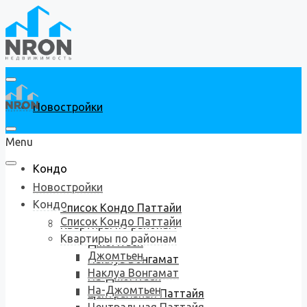
Новостройки
Menu
Кондо
Новостройки
Кондо
Список Кондо Паттайи
Список Кондо Паттайи
Квартиры по районам
Квартиры по районам
Джомтьен
Джомтьен
Наклуа Вонгамат
Наклуа Вонгамат
На-Джомтьен
На-Джомтьен
Центральная Паттайя