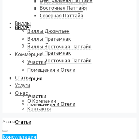
Центральная Паттайя
Восточная Паттайя
Восточная Паттайя
Северная Паттайя
Северная Паттайя
Виллы
Виллы
Виллы Джомтьен
Виллы Пратамнак
Виллы Джомтьен
Виллы Восточная Паттайя
Виллы Пратамнак
Коммерция
Виллы Восточная Паттайя
Участки
Помещения и Отели
Статьи
Коммерция
Услуги
О нас
Участки
О Компании
Помещения и Отели
Контакты
Account
Статьи
Консультация