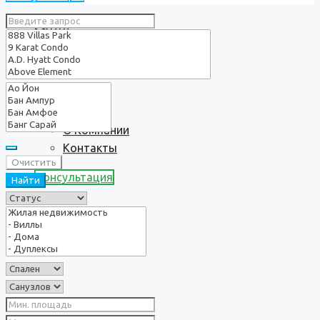
Услуги
О нас
О Компании
Контакты
Очистить
Консультация
Найти