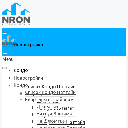
Новостройки
Menu
Кондо
Новостройки
Кондо
Список Кондо Паттайи
Список Кондо Паттайи
Квартиры по районам
Квартиры по районам
Джомтьен
Джомтьен
Наклуа Вонгамат
Наклуа Вонгамат
На-Джомтьен
На-Джомтьен
Центральная Паттайя