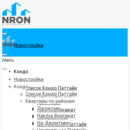
Новостройки
Menu
Кондо
Новостройки
Кондо
Список Кондо Паттайи
Список Кондо Паттайи
Квартиры по районам
Квартиры по районам
Джомтьен
Джомтьен
Наклуа Вонгамат
Наклуа Вонгамат
На-Джомтьен
На-Джомтьен
Центральная Паттайя