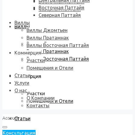
Центральная Паттайя
Восточная Паттайя
Восточная Паттайя
Северная Паттайя
Северная Паттайя
Виллы
Виллы
Виллы Джомтьен
Виллы Пратамнак
Виллы Джомтьен
Виллы Восточная Паттайя
Виллы Пратамнак
Коммерция
Виллы Восточная Паттайя
Участки
Помещения и Отели
Статьи
Коммерция
Услуги
О нас
Участки
О Компании
Помещения и Отели
Контакты
Account
Статьи
Консультация