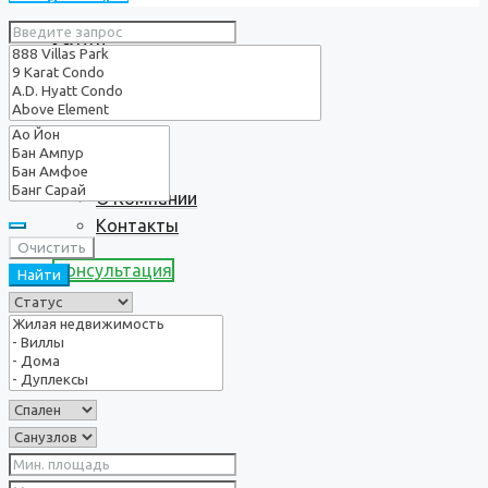
Услуги
О нас
О Компании
Контакты
Очистить
Консультация
Найти