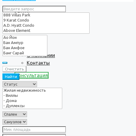
Услуги
О нас
О Компании
Контакты
Очистить
Консультация
Найти