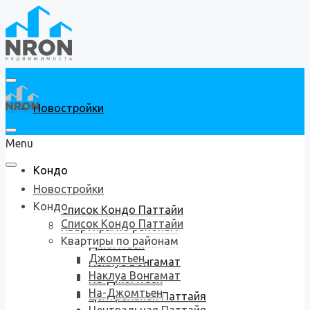
Новостройки
Menu
Кондо
Новостройки
Кондо
Список Кондо Паттайи
Список Кондо Паттайи
Квартиры по районам
Квартиры по районам
Джомтьен
Джомтьен
Наклуа Вонгамат
Наклуа Вонгамат
На-Джомтьен
На-Джомтьен
Центральная Паттайя