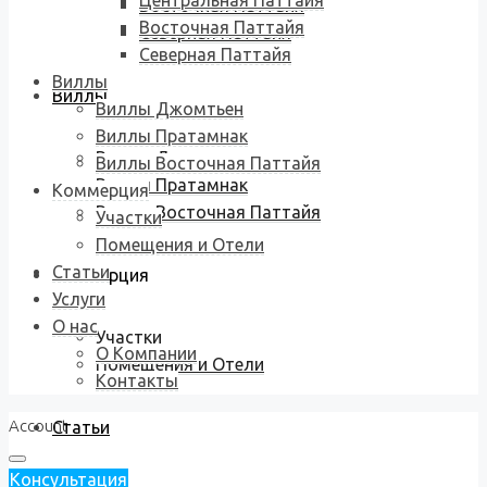
Центральная Паттайя
Восточная Паттайя
Восточная Паттайя
Северная Паттайя
Северная Паттайя
Виллы
Виллы
Виллы Джомтьен
Виллы Пратамнак
Виллы Джомтьен
Виллы Восточная Паттайя
Виллы Пратамнак
Коммерция
Виллы Восточная Паттайя
Участки
Помещения и Отели
Статьи
Коммерция
Услуги
О нас
Участки
О Компании
Помещения и Отели
Контакты
Account
Статьи
Консультация