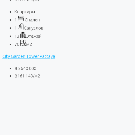
Квартиры
1
Спален
1
Санузлов
13
Этажей
70
м2
City Garden Tower Pattaya
฿5 640 000
฿161 143
/м2