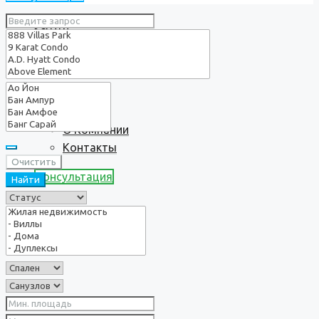
Услуги
О нас
О Компании
Контакты
Очистить
Консультация
Найти