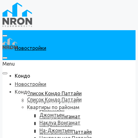
Новостройки
Menu
Кондо
Новостройки
Кондо
Список Кондо Паттайи
Список Кондо Паттайи
Квартиры по районам
Квартиры по районам
Джомтьен
Джомтьен
Наклуа Вонгамат
Наклуа Вонгамат
На-Джомтьен
На-Джомтьен
Центральная Паттайя