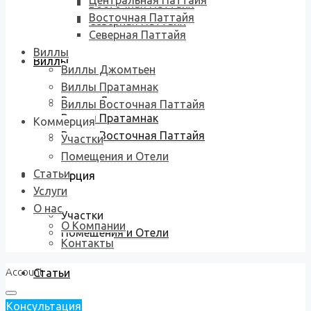
Центральная Паттайя
Восточная Паттайя
Восточная Паттайя
Северная Паттайя
Северная Паттайя
Виллы
Виллы
Виллы Джомтьен
Виллы Пратамнак
Виллы Джомтьен
Виллы Восточная Паттайя
Виллы Пратамнак
Коммерция
Виллы Восточная Паттайя
Участки
Помещения и Отели
Статьи
Коммерция
Услуги
О нас
Участки
О Компании
Помещения и Отели
Контакты
Account
Статьи
Консультация