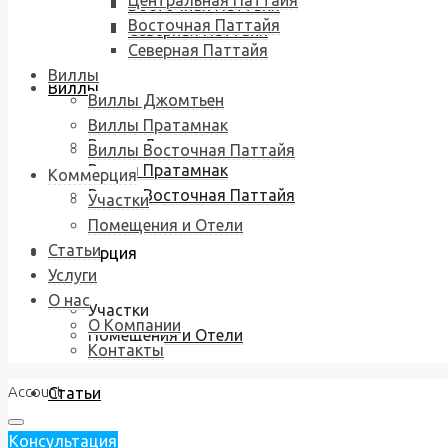
Центральная Паттайя
Восточная Паттайя
Восточная Паттайя
Северная Паттайя
Северная Паттайя
Виллы
Виллы
Виллы Джомтьен
Виллы Пратамнак
Виллы Джомтьен
Виллы Восточная Паттайя
Виллы Пратамнак
Коммерция
Виллы Восточная Паттайя
Участки
Помещения и Отели
Статьи
Коммерция
Услуги
О нас
Участки
О Компании
Помещения и Отели
Контакты
Account
Статьи
Консультация