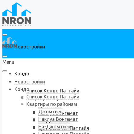
Новостройки
Menu
Кондо
Новостройки
Кондо
Список Кондо Паттайи
Список Кондо Паттайи
Квартиры по районам
Квартиры по районам
Джомтьен
Джомтьен
Наклуа Вонгамат
Наклуа Вонгамат
На-Джомтьен
На-Джомтьен
Центральная Паттайя