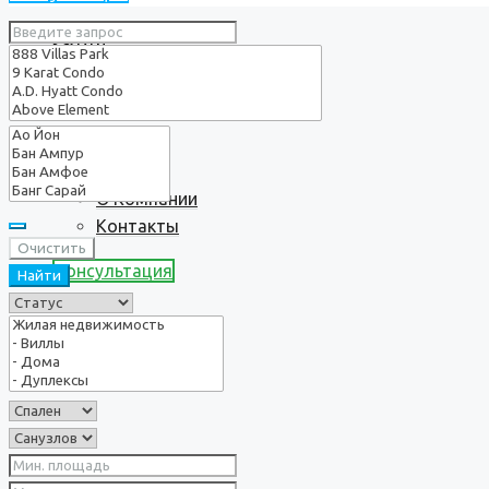
Услуги
О нас
О Компании
Контакты
Очистить
Консультация
Найти