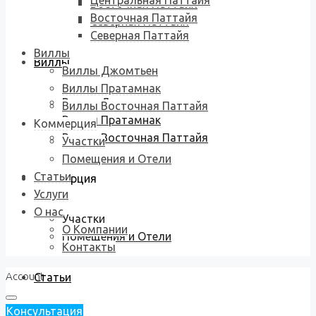
Центральная Паттайя
Восточная Паттайя
Восточная Паттайя
Северная Паттайя
Северная Паттайя
Виллы
Виллы
Виллы Джомтьен
Виллы Пратамнак
Виллы Джомтьен
Виллы Восточная Паттайя
Виллы Пратамнак
Коммерция
Виллы Восточная Паттайя
Участки
Помещения и Отели
Статьи
Коммерция
Услуги
О нас
Участки
О Компании
Помещения и Отели
Контакты
Account
Статьи
Консультация