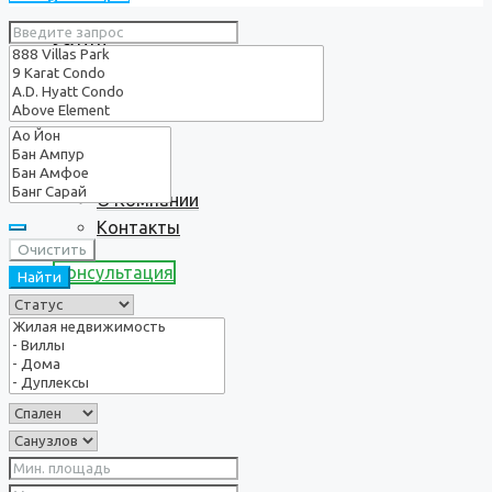
Услуги
О нас
О Компании
Контакты
Очистить
Консультация
Найти