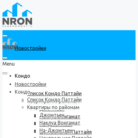
Новостройки
Menu
Кондо
Новостройки
Кондо
Список Кондо Паттайи
Список Кондо Паттайи
Квартиры по районам
Квартиры по районам
Джомтьен
Джомтьен
Наклуа Вонгамат
Наклуа Вонгамат
На-Джомтьен
На-Джомтьен
Центральная Паттайя