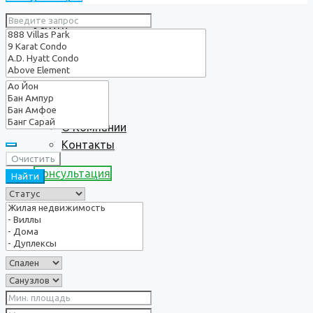
Услуги
О нас
О Компании
Контакты
Очистить
Консультация
Найти