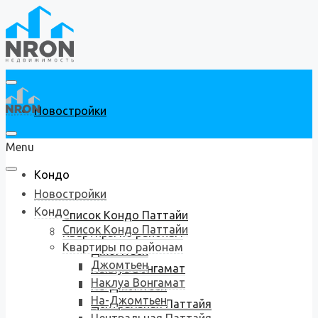
Новостройки
Menu
Кондо
Новостройки
Кондо
Список Кондо Паттайи
Список Кондо Паттайи
Квартиры по районам
Квартиры по районам
Джомтьен
Джомтьен
Наклуа Вонгамат
Наклуа Вонгамат
На-Джомтьен
На-Джомтьен
Центральная Паттайя