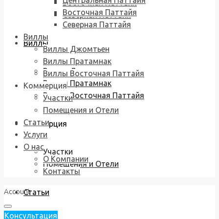
Центральная Паттайя
Восточная Паттайя
Восточная Паттайя
Северная Паттайя
Северная Паттайя
Виллы
Виллы
Виллы Джомтьен
Виллы Пратамнак
Виллы Джомтьен
Виллы Восточная Паттайя
Виллы Пратамнак
Коммерция
Виллы Восточная Паттайя
Участки
Помещения и Отели
Статьи
Коммерция
Услуги
О нас
Участки
О Компании
Помещения и Отели
Контакты
Account
Статьи
Консультация