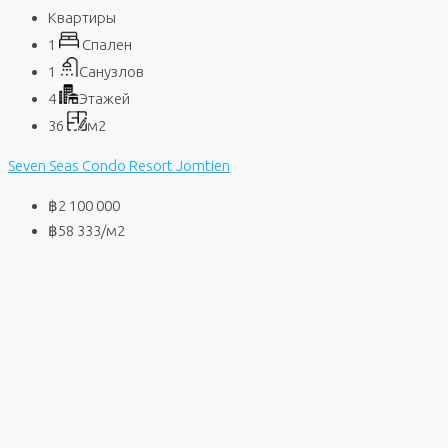
Квартиры
1
Спален
1
Санузлов
4
Этажей
36
м2
Seven Seas Condo Resort Jomtien
฿2 100 000
฿58 333
/м2