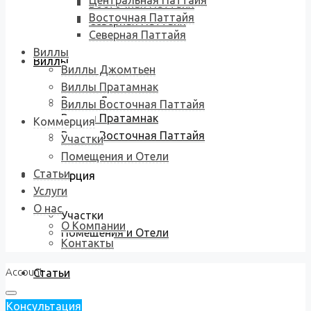
Центральная Паттайя
Восточная Паттайя
Восточная Паттайя
Северная Паттайя
Северная Паттайя
Виллы
Виллы
Виллы Джомтьен
Виллы Пратамнак
Виллы Джомтьен
Виллы Восточная Паттайя
Виллы Пратамнак
Коммерция
Виллы Восточная Паттайя
Участки
Помещения и Отели
Статьи
Коммерция
Услуги
О нас
Участки
О Компании
Помещения и Отели
Контакты
Account
Статьи
Консультация