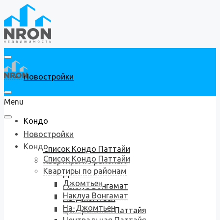
Новостройки
Menu
Кондо
Новостройки
Кондо
Список Кондо Паттайи
Список Кондо Паттайи
Квартиры по районам
Квартиры по районам
Джомтьен
Джомтьен
Наклуа Вонгамат
Наклуа Вонгамат
На-Джомтьен
На-Джомтьен
Центральная Паттайя