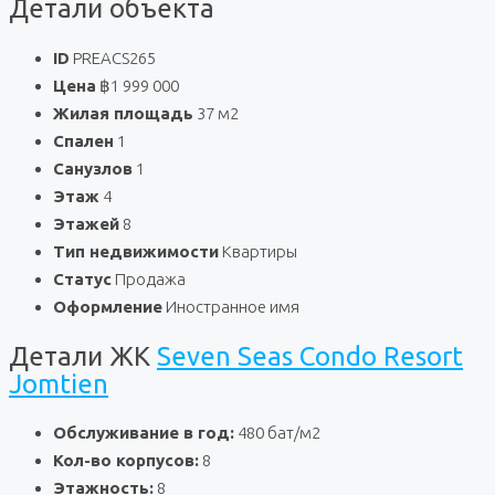
Детали объекта
ID
PREACS265
Цена
฿1 999 000
Жилая площадь
37 м2
Спален
1
Санузлов
1
Этаж
4
Этажей
8
Тип недвижимости
Квартиры
Статус
Продажа
Оформление
Иностранное имя
Детали ЖК
Seven Seas Condo Resort
Jomtien
Обслуживание в год:
480 бат/м2
Кол-во корпусов:
8
Этажность:
8