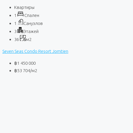
Квартиры
1
Спален
1
Санузлов
3
Этажей
36
м2
Seven Seas Condo Resort Jomtien
฿1 450 000
฿53 704
/м2