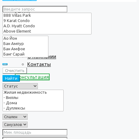
Услуги
О нас
О Компании
Контакты
Очистить
Консультация
Найти