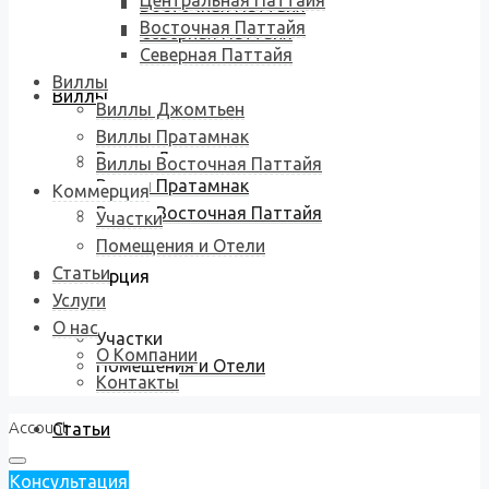
Центральная Паттайя
Восточная Паттайя
Восточная Паттайя
Северная Паттайя
Северная Паттайя
Виллы
Виллы
Виллы Джомтьен
Виллы Пратамнак
Виллы Джомтьен
Виллы Восточная Паттайя
Виллы Пратамнак
Коммерция
Виллы Восточная Паттайя
Участки
Помещения и Отели
Статьи
Коммерция
Услуги
О нас
Участки
О Компании
Помещения и Отели
Контакты
Account
Статьи
Консультация