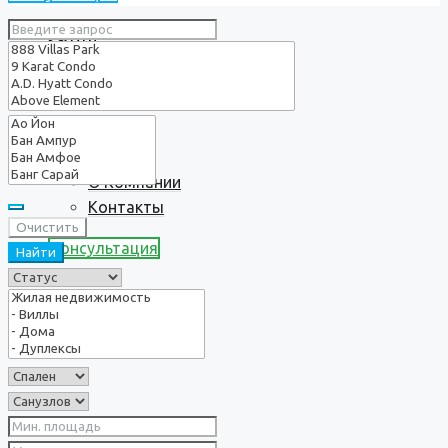
Услуги
О нас
О Компании
Контакты
Очистить
Консультация
Найти