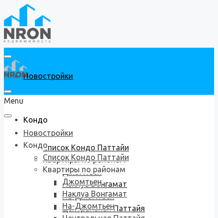
Новостройки
Menu
Кондо
Новостройки
Кондо
Список Кондо Паттайи
Список Кондо Паттайи
Квартиры по районам
Квартиры по районам
Джомтьен
Джомтьен
Наклуа Вонгамат
Наклуа Вонгамат
На-Джомтьен
На-Джомтьен
Центральная Паттайя