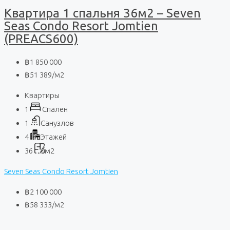
Квартира 1 спальня 36м2 – Seven
Seas Condo Resort Jomtien
(PREACS600)
฿1 850 000
฿51 389
/м2
Квартиры
1
Спален
1
Санузлов
4
Этажей
36
м2
Seven Seas Condo Resort Jomtien
฿2 100 000
฿58 333
/м2