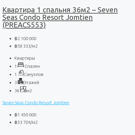
Квартира 1 спальня 36м2 – Seven
Seas Condo Resort Jomtien
(PREACS553)
฿2 100 000
฿58 333
/м2
Квартиры
1
Спален
1
Санузлов
3
Этажей
36
м2
Seven Seas Condo Resort Jomtien
฿1 450 000
฿53 704
/м2