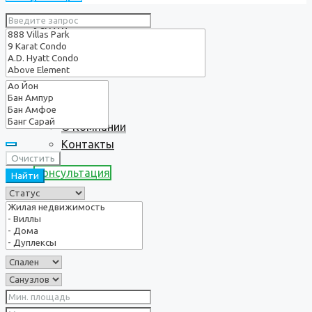
Услуги
О нас
О Компании
Контакты
Очистить
Консультация
Найти