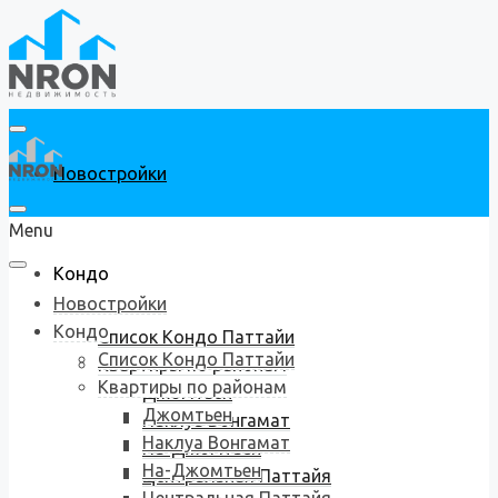
Новостройки
Menu
Кондо
Новостройки
Кондо
Список Кондо Паттайи
Список Кондо Паттайи
Квартиры по районам
Квартиры по районам
Джомтьен
Джомтьен
Наклуа Вонгамат
Наклуа Вонгамат
На-Джомтьен
На-Джомтьен
Центральная Паттайя