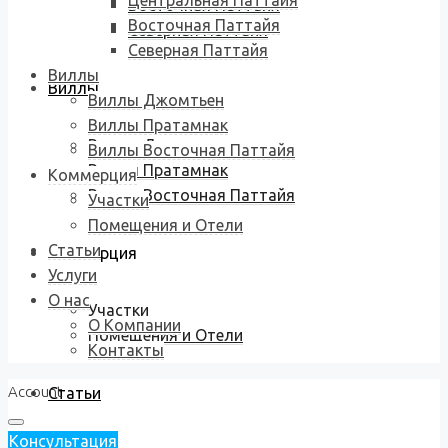
Центральная Паттайя
Восточная Паттайя
Восточная Паттайя
Северная Паттайя
Северная Паттайя
Виллы
Виллы
Виллы Джомтьен
Виллы Пратамнак
Виллы Джомтьен
Виллы Восточная Паттайя
Виллы Пратамнак
Коммерция
Виллы Восточная Паттайя
Участки
Помещения и Отели
Статьи
Коммерция
Услуги
О нас
Участки
О Компании
Помещения и Отели
Контакты
Account
Статьи
Консультация