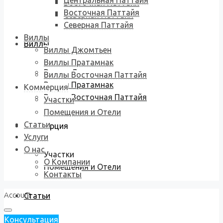
Центральная Паттайя
Восточная Паттайя
Восточная Паттайя
Северная Паттайя
Северная Паттайя
Виллы
Виллы
Виллы Джомтьен
Виллы Пратамнак
Виллы Джомтьен
Виллы Восточная Паттайя
Виллы Пратамнак
Коммерция
Виллы Восточная Паттайя
Участки
Помещения и Отели
Статьи
Коммерция
Услуги
О нас
Участки
О Компании
Помещения и Отели
Контакты
Account
Статьи
Консультация