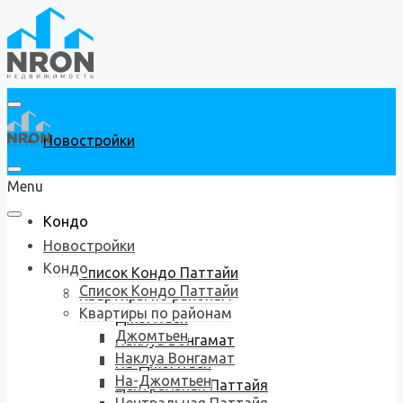
Новостройки
Menu
Кондо
Новостройки
Кондо
Список Кондо Паттайи
Список Кондо Паттайи
Квартиры по районам
Квартиры по районам
Джомтьен
Джомтьен
Наклуа Вонгамат
Наклуа Вонгамат
На-Джомтьен
На-Джомтьен
Центральная Паттайя