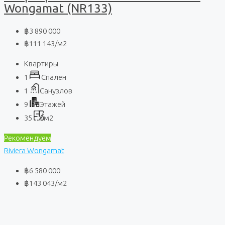
Wongamat (NR133)
฿3 890 000
฿111 143
/м2
Квартиры
1
Спален
1
Санузлов
9
Этажей
35
м2
Рекомендуем
Riviera Wongamat
฿6 580 000
฿143 043
/м2