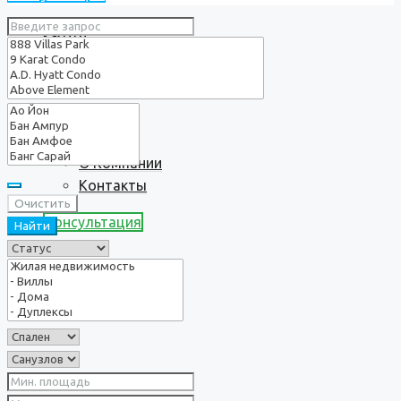
Услуги
О нас
О Компании
Контакты
Очистить
Консультация
Найти