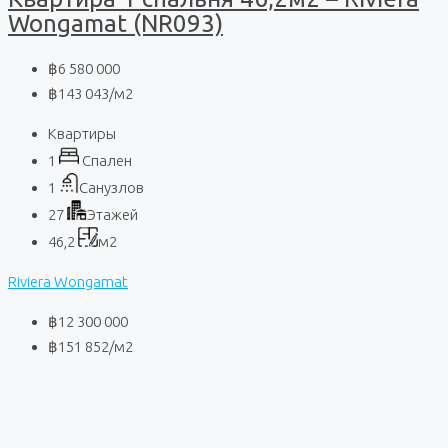
Wongamat (NR093)
฿6 580 000
฿143 043
/м2
Квартиры
1
Спален
1
Санузлов
27
Этажей
46,2
м2
Riviera Wongamat
฿12 300 000
฿151 852
/м2