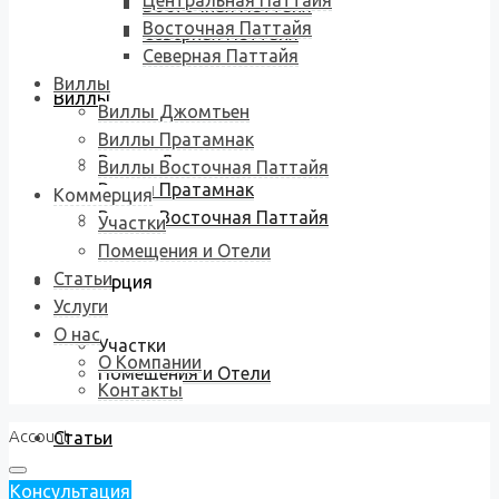
Центральная Паттайя
Восточная Паттайя
Восточная Паттайя
Северная Паттайя
Северная Паттайя
Виллы
Виллы
Виллы Джомтьен
Виллы Пратамнак
Виллы Джомтьен
Виллы Восточная Паттайя
Виллы Пратамнак
Коммерция
Виллы Восточная Паттайя
Участки
Помещения и Отели
Статьи
Коммерция
Услуги
О нас
Участки
О Компании
Помещения и Отели
Контакты
Account
Статьи
Консультация