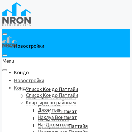
Новостройки
Menu
Кондо
Новостройки
Кондо
Список Кондо Паттайи
Список Кондо Паттайи
Квартиры по районам
Квартиры по районам
Джомтьен
Джомтьен
Наклуа Вонгамат
Наклуа Вонгамат
На-Джомтьен
На-Джомтьен
Центральная Паттайя