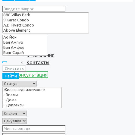
Услуги
О нас
О Компании
Контакты
Очистить
Консультация
Найти