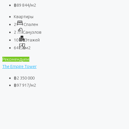
฿89 844
/м2
Квартиры
2
Спален
2
Санузлов
10
Этажей
64
м2
Рекомендуем
The Empire Tower
฿2 350 000
฿97 917
/м2