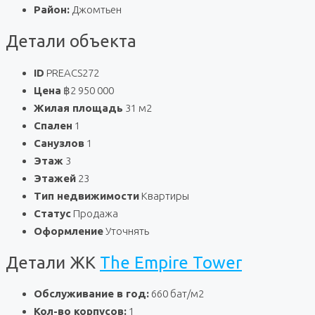
Район:
Джомтьен
Детали объекта
ID
PREACS272
Цена
฿2 950 000
Жилая площадь
31 м2
Спален
1
Санузлов
1
Этаж
3
Этажей
23
Тип недвижимости
Квартиры
Статус
Продажа
Оформление
Уточнять
Детали ЖК
The Empire Tower
Обслуживание в год:
660 бат/м2
Кол-во корпусов:
1