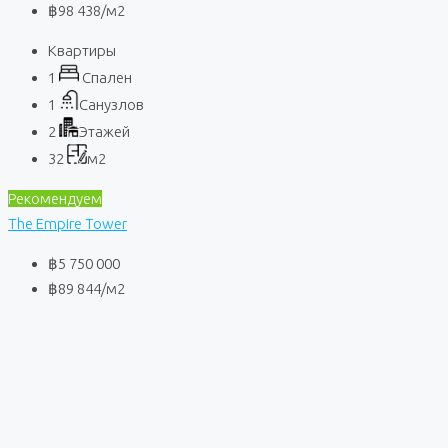
฿98 438
/м2
Квартиры
1
Спален
1
Санузлов
2
Этажей
32
м2
Рекомендуем
The Empire Tower
฿5 750 000
฿89 844
/м2