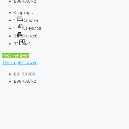
฿98 438
/м2
Квартиры
1
Спален
1
Санузлов
2
Этажей
32
м2
Рекомендуем
The Empire Tower
฿3 150 000
฿98 438
/м2