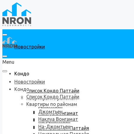
Новостройки
Menu
Кондо
Новостройки
Кондо
Список Кондо Паттайи
Список Кондо Паттайи
Квартиры по районам
Квартиры по районам
Джомтьен
Джомтьен
Наклуа Вонгамат
Наклуа Вонгамат
На-Джомтьен
На-Джомтьен
Центральная Паттайя