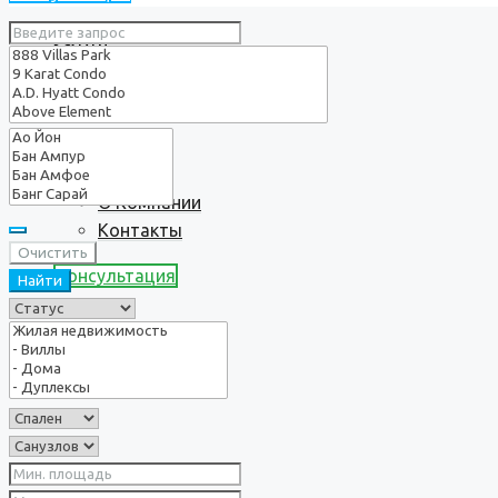
Услуги
О нас
О Компании
Контакты
Очистить
Консультация
Найти