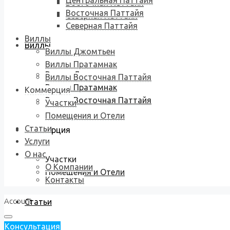
Центральная Паттайя
Восточная Паттайя
Восточная Паттайя
Северная Паттайя
Северная Паттайя
Виллы
Виллы
Виллы Джомтьен
Виллы Пратамнак
Виллы Джомтьен
Виллы Восточная Паттайя
Виллы Пратамнак
Коммерция
Виллы Восточная Паттайя
Участки
Помещения и Отели
Статьи
Коммерция
Услуги
О нас
Участки
О Компании
Помещения и Отели
Контакты
Account
Статьи
Консультация