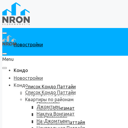
Новостройки
Menu
Кондо
Новостройки
Кондо
Список Кондо Паттайи
Список Кондо Паттайи
Квартиры по районам
Квартиры по районам
Джомтьен
Джомтьен
Наклуа Вонгамат
Наклуа Вонгамат
На-Джомтьен
На-Джомтьен
Центральная Паттайя