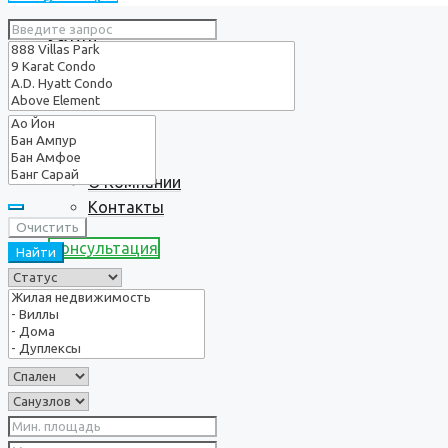
Услуги
О нас
О Компании
Контакты
Очистить
Консультация
Найти