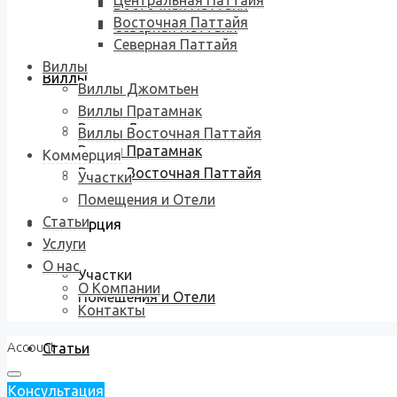
Центральная Паттайя
Восточная Паттайя
Восточная Паттайя
Северная Паттайя
Северная Паттайя
Виллы
Виллы
Виллы Джомтьен
Виллы Пратамнак
Виллы Джомтьен
Виллы Восточная Паттайя
Виллы Пратамнак
Коммерция
Виллы Восточная Паттайя
Участки
Помещения и Отели
Статьи
Коммерция
Услуги
О нас
Участки
О Компании
Помещения и Отели
Контакты
Account
Статьи
Консультация