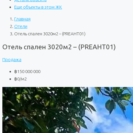
Еще объекты в этом ЖК
Главная
Отели
Отель спален 3020м2 – (PREAHT01)
Отель спален 3020м2 – (PREAHT01)
Продажа
฿150 000 000
฿0
/м2